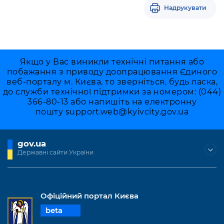
Надрукувати
Якщо у Вас виникли технічні питання або
побажання з приводу доопрацювання Єдиного
веб-порталу м. Києва, то зверніться, будь ласка,
до служби технічної підтримки за номером: (044)
366-80-13 або напишіть на електронну
пошту
support.web@kyivcity.gov.ua
gov.ua
Державні сайти України
Офіційний портал Києва
beta