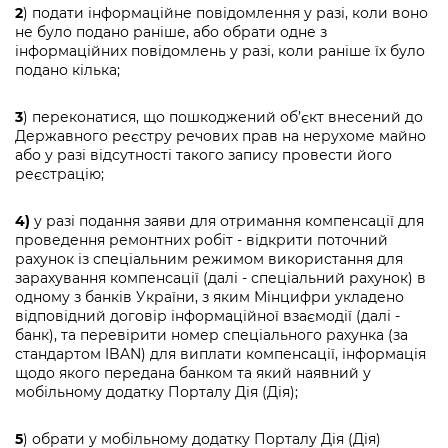
2
) подати інформаційне повідомлення у разі, коли воно
не було подано раніше, або обрати одне з
інформаційних повідомлень у разі, коли раніше їх було
подано кілька;
3
) переконатися, що пошкоджений об’єкт внесений до
Державного реєстру речових прав на нерухоме майно
або у разі відсутності такого запису провести його
реєстрацію;
4)
у разі подання заяви для отримання компенсації для
проведення ремонтних робіт - відкрити поточний
рахунок із спеціальним режимом використання для
зарахування компенсації (далі - спеціальний рахунок) в
одному з банків України, з яким Мінцифри укладено
відповідний договір інформаційної взаємодії (далі -
банк), та перевірити номер спеціального рахунка (за
стандартом IBAN) для виплати компенсації, інформація
щодо якого передана банком та який наявний у
мобільному додатку Порталу Дія (Дія);
5
) обрати у мобільному додатку Порталу Дія (Дія)