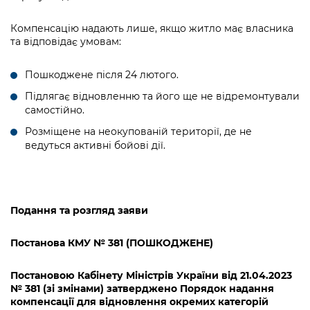
Підприємства, установи, організації
Уряд» – місцевий рівень»
Про відкриті дані
Портал Захисників та Захисниць
Компенсацію надають лише, якщо житло має власника
Kyiv International Relations
Важливе під час воєнного стану
та відповідає умовам:
Портал даних Києва
Безбар'єрність
Річні звіти
Публічні дашборди
Пошкоджене після 24 лютого.
Портал послуг
Гендерна політика
Підлягає відновленню та його ще не відремонтували
Міський застосунок Київ Цифровий
самостійно.
Безбар'єрність
Розміщене на неокупованій території, де не
Важливе під час воєнного стану
ведуться активні бойові дії.
Київська міська військова адміністрація
Подання та розгляд заяви
Постанова КМУ № 381
(
ПОШКОДЖЕНЕ)
Постановою Кабінету Міністрів України від 21.04.2023
№ 381 (зі змінами) затверджено Порядок надання
компенсації для відновлення окремих категорій