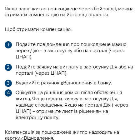
інформації
Рішення та розпорядження
Освіта та навчальні заклади
Громадська експертиза
Медіагалерея
Якщо ваше житло пошкоджене через бойові дії, можна
Інформація з обмеженим доступом
Портал Послуг
отримати компенсацію на його відновлення.
Проєкти розпоряджень, що
Дороги, транспорт та парковки
Громадський бюджет
Підписатися на новини та анонси від
перебувають на погодженні КМВА
Подати запит онлайн
КМДА / Subscribe to announcements
Щоб отримати компенсацію:
Навколишнє середовище міста
Консультації з громадськістю
from the KCSA
Рішення Київради
Проекти нормативно-правових та
Містобудування та земельні ділянки
Подайте повідомлення про пошкоджене майно
Громадська рада
інших актів
Порядок акредитації медіа /
Контактна інформація
через Дію – в застосунку або на порталі (через
Accreditation process
ЦНАП).
Культура, спорт, дозвілля
Петиції
Нормативна база
Графік роботи та прийому громадян
Подайте заявку на виплату в застосунку Дія або на
Подати журналістський запит /
Бізнес та ліцензування
Відкритий бюджет
Питання і відповіді про публічну
порталі (через ЦНАП).
Submitting a media request
Вакансії
інформацію
Відкрийте рахунок єВідновлення в банку.
Фінанси та бюджет
Контактний центр
Зйомки в лікарнях в умовах воєнного
Статистика
Очікуйте на рішення комісії після обстеження
Порядок оскарження рішень, дій чи
стану / Rules for media coverage of
Безпека та правопорядок
Допомога учасникам АТО
житла. Якщо подати заявку в застосунку Дія,
бездіяльності розпорядників інформації
hospitals at work under martial law
Звернення громадян
надійде сповіщення. Якщо на порталі Дія ( через
Ритуальні послуги
Рада з питань внутрішньо переміщених
ЦНАП) – отримаєте лист із рішенням на
Звіти про опрацювання запитів на
Контакти для медіа / Contacts for mass
Регуляторна діяльність
електронну пошту.
осіб при Київській міській військовій
публічну інформацію
media
Іноземцям / For foreigners
адміністрації
Промисловість і наука Києва
Компенсація за пошкоджене житло надходить на
Інформація для споживачів
Пам'ятки культурної спадщини
«Ініціатива «Партнерство «Відкритий
картку єВідновлення.