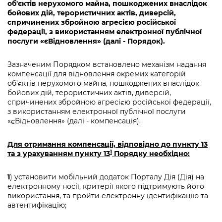
об'єктів нерухомого майна, пошкоджених внаслідок
бойових дій, терористичних актів, диверсій,
спричинених збройною агресією російської
федерації, з використанням електронної публічної
послуги «єВідновлення» (далі - Порядок).
Зазначеним Порядком встановлено механізм надання
компенсації для відновлення окремих категорій
об’єктів нерухомого майна, пошкоджених внаслідок
бойових дій, терористичних актів, диверсій,
спричинених збройною агресією російської федерації,
з використанням електронної публічної послуги
«єВідновлення» (далі - компенсація).
Для отримання компенсації, відповідно до пункту 13
1
та з урахуванням пункту 13
Порядку необхідно:
1
) установити мобільний додаток Порталу Дія (Дія) на
електронному носії, критерії якого підтримують його
використання, та пройти електронну ідентифікацію та
автентифікацію;