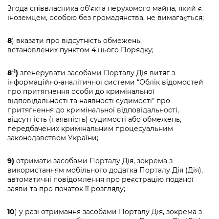
Згода співвласника об’єкта нерухомого майна, який є
іноземцем, особою без громадянства, не вимагається;
8
) вказати про відсутність обмежень,
встановлених пунктом 4 цього Порядку;
-1
8
)
згенерувати засобами Порталу Дія витяг з
інформаційно-аналітичної системи “Облік відомостей
про притягнення особи до кримінальної
відповідальності та наявності судимості” про
притягнення до кримінальної відповідальності,
відсутність (наявність) судимості або обмежень,
передбачених кримінальним процесуальним
законодавством України;
9)
отримати засобами Порталу Дія, зокрема з
використанням мобільного додатка Порталу Дія (Дія),
автоматичні повідомлення про реєстрацію поданої
заяви та про початок її розгляду;
10
) у разі отримання засобами Порталу Дія, зокрема з