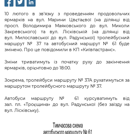
інформації
Рішення та розпорядження
Освіта та навчальні заклади
Громадська експертиза
Медіагалерея
Інформація з обмеженим доступом
Портал Послуг
10 лютого в зв’язку з проведенням продовольчих
Проєкти розпоряджень, що
Дороги, транспорт та парковки
Громадський бюджет
ярмарків на вул. Марини Цвєтаєвої (на ділянці від
Підписатися на новини та анонси від
перебувають на погодженні КМВА
Подати запит онлайн
просп. Володимира Маяковського до вул. Миколи
КМДА / Subscribe to announcements
Навколишнє середовище міста
Консультації з громадськістю
Закревського) та вул. Лісківській (на ділянці від
from the KCSA
Рішення Київради
вул. Милославської до вул. Радунської) тролейбусний
Проекти нормативно-правових та
Містобудування та земельні ділянки
Громадська рада
маршрут № 37 та автобусний маршрут № 61 буде
інших актів
Порядок акредитації медіа /
Контактна інформація
змінено. Про це повідомили в КП «Київпастранс».
Accreditation process
Культура, спорт, дозвілля
Петиції
Нормативна база
Графік роботи та прийому громадян
Зміни триватимуть із початку руху до закінчення
Подати журналістський запит /
Бізнес та ліцензування
ярмарків, орієнтовно до 18:00.
Відкритий бюджет
Питання і відповіді про публічну
Submitting a media request
Вакансії
інформацію
Фінанси та бюджет
Зокрема, тролейбуси маршруту № 37А рухатимуться за
Контактний центр
Зйомки в лікарнях в умовах воєнного
Статистика
маршрутом тролейбусного маршруту № 37.
Порядок оскарження рішень, дій чи
стану / Rules for media coverage of
Безпека та правопорядок
Допомога учасникам АТО
бездіяльності розпорядників інформації
hospitals at work under martial law
Звернення громадян
Автобуси маршруту № 61 курсуватимуть від
зал. пл. «Троєщина» до вул. Радунської (без заїзду на
Ритуальні послуги
Рада з питань внутрішньо переміщених
Звіти про опрацювання запитів на
Контакти для медіа / Contacts for mass
вул. Лісківську).
Регуляторна діяльність
осіб при Київській міській військовій
публічну інформацію
media
Іноземцям / For foreigners
адміністрації
Промисловість і наука Києва
Інформація для споживачів
Пам'ятки культурної спадщини
«Ініціатива «Партнерство «Відкритий