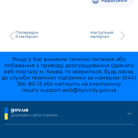
Надрукувати
Попередні
Наступний
й матеріал
матеріал
Якщо у Вас виникли технічні питання або
побажання з приводу доопрацювання Єдиного
веб-порталу м. Києва, то зверніться, будь ласка,
до служби технічної підтримки за номером: (044)
366-80-13 або напишіть на електронну
пошту
support.web@kyivcity.gov.ua
gov.ua
Державні сайти України