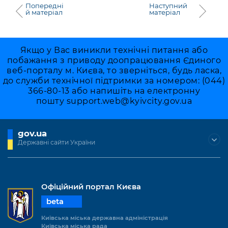
Попередні
Наступний
й матеріал
матеріал
Якщо у Вас виникли технічні питання або
побажання з приводу доопрацювання Єдиного
веб-порталу м. Києва, то зверніться, будь ласка,
до служби технічної підтримки за номером: (044)
366-80-13 або напишіть на електронну
пошту
support.web@kyivcity.gov.ua
gov.ua
Державні сайти України
Офіційний портал Києва
beta
Київська міська державна адміністрація
Київська міська рада