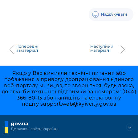
Підприємства, установи, організації
Уряд» – місцевий рівень»
Про відкриті дані
Портал Захисників та Захисниць
Надрукувати
Kyiv International Relations
Важливе під час воєнного стану
Портал даних Києва
Безбар'єрність
Річні звіти
Публічні дашборди
Портал послуг
Гендерна політика
Попередні
Наступний
Міський застосунок Київ Цифровий
й матеріал
матеріал
Безбар'єрність
Важливе під час воєнного стану
Київська міська військова адміністрація
Якщо у Вас виникли технічні питання або
побажання з приводу доопрацювання Єдиного
веб-порталу м. Києва, то зверніться, будь ласка,
до служби технічної підтримки за номером: (044)
366-80-13 або напишіть на електронну
пошту
support.web@kyivcity.gov.ua
gov.ua
Державні сайти України