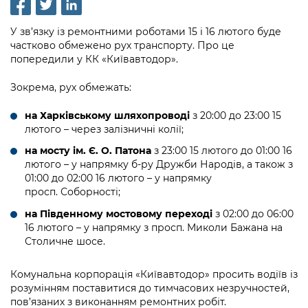
інформації
Рішення та розпорядження
Освіта та навчальні заклади
Громадська експертиза
Медіагалерея
Інформація з обмеженим доступом
Портал Послуг
У зв’язку із ремонтними роботами 15 і 16 лютого буде
Проєкти розпоряджень, що
Дороги, транспорт та парковки
Громадський бюджет
Підписатися на новини та анонси від
частково обмежено рух транспорту. Про це
перебувають на погодженні КМВА
Подати запит онлайн
попередили у КК «Київавтодор».
КМДА / Subscribe to announcements
Навколишнє середовище міста
Консультації з громадськістю
from the KCSA
Рішення Київради
Проекти нормативно-правових та
Зокрема, рух обмежать:
Містобудування та земельні ділянки
Громадська рада
інших актів
Порядок акредитації медіа /
Контактна інформація
на Харківському шляхопроводі
з 20:00 до 23:00 15
Accreditation process
Культура, спорт, дозвілля
Петиції
лютого – через залізничні колії;
Нормативна база
Графік роботи та прийому громадян
Подати журналістський запит /
на мосту ім. Є. О. Патона
з 23:00 15 лютого до 01:00 16
Бізнес та ліцензування
Відкритий бюджет
Питання і відповіді про публічну
Submitting a media request
лютого – у напрямку б‑ру Дружби Народів, а також з
Вакансії
інформацію
01:00 до 02:00 16 лютого – у напрямку
Фінанси та бюджет
Контактний центр
просп. Соборності;
Зйомки в лікарнях в умовах воєнного
Статистика
Порядок оскарження рішень, дій чи
стану / Rules for media coverage of
Безпека та правопорядок
на Південному мостовому переході
з 02:00 до 06:00
Допомога учасникам АТО
бездіяльності розпорядників інформації
hospitals at work under martial law
Звернення громадян
16 лютого – у напрямку з просп. Миколи Бажана на
Столичне шосе.
Ритуальні послуги
Рада з питань внутрішньо переміщених
Звіти про опрацювання запитів на
Контакти для медіа / Contacts for mass
Регуляторна діяльність
осіб при Київській міській військовій
публічну інформацію
media
Іноземцям / For foreigners
адміністрації
Комунальна корпорація «Київавтодор» просить водіїв із
Промисловість і наука Києва
розумінням поставитися до тимчасових незручностей,
Інформація для споживачів
Пам'ятки культурної спадщини
пов’язаних з виконанням ремонтних робіт.
«Ініціатива «Партнерство «Відкритий