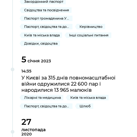
Підприємства, установи, організації
Закордонний паспорт
Уряд» – місцевий рівень»
Про відкриті дані
Портал Захисників та Захисниць
Свідоцтва та посвідчення
Kyiv International Relations
Важливе під час воєнного стану
Портал даних Києва
Паспорт громадянина України
Безбар'єрність
Паспорт, свідоцтва та довідки
Керівництво
Річні звіти
Публічні дашборди
Портал послуг
Київ та міська влада
Інші соціальні питання
Гендерна політика
Довідки, свідоцтва
Міський застосунок Київ Цифровий
Безбар'єрність
5
Важливе під час воєнного стану
січня
2023
Київська міська військова адміністрація
14:35
У Києві за 315 днів повномасштабної
війни одружилися 22 600 пар і
народилися 13 965 малюків
Лікарні та медицина
Київ та міська влада
Паспорт, свідоцтва та довідки
Шлюб
27
листопада
2020