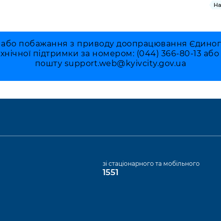
На
 або побажання з приводу доопрацювання Єдиного 
ехнічної підтримки за номером: (044) 366-80-13 аб
пошту
support.web@kyivcity.gov.ua
а
зі стаціонарного та мобільного
1551