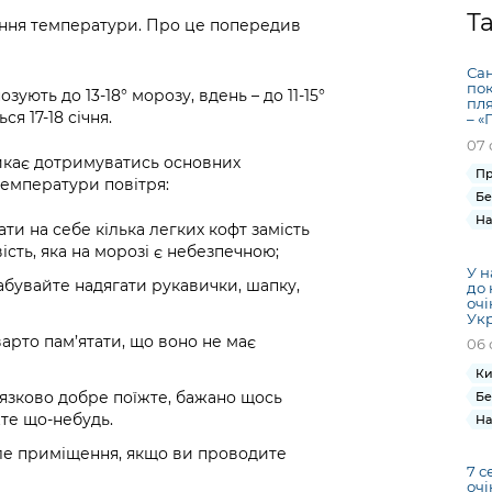
Громадська
Вакансії
Відкритий бюд
ся на
Т
иження температури. Про це попередив
експертиза
Фінанси та бюджет
Інформація з
Поря
новин
Статистика
Контактний це
та медицина
обмеженим
оска
анонс
Сан
Громадський
Безпека та
доступом
рішен
КМДА
пок
зують до 13-18° морозу, вдень – до 11-15°
Звернення громадян
 навчальні
бюджет
правопорядок
пля
безді
Subsc
я 17-18 січня.
– «
Подати запит
розпо
to
07 
Регуляторна діяльність
Ритуальні послуги
онлайн
інфор
anno
икає дотримуватись основних
транспорт та
Пр
температури повітря:
ment
Іноземцям / For
Бе
Проекти
Звіти
from 
foreigners
На
нормативно-
ти на себе кілька легких кофт замість
опра
KCSA
шнє
ість, яка на морозі є небезпечною;
правових та
запит
ще міста
У н
інших актів
публі
абувайте надягати рукавички, шапку,
до 
очі
інфо
Ук
варто пам’ятати, що воно не має
06 
Ки
'язково добре поїжте, бажано щось
Бе
жте що-небудь.
На
пле приміщення, якщо ви проводите
7 с
очі