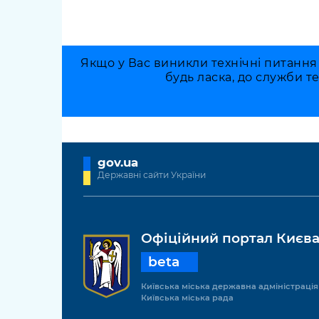
Якщо у Вас виникли технічні питання
будь ласка, до служби т
gov.ua
Державні сайти України
Офіційний портал Києв
beta
Київська міська державна адміністрація
Київська міська рада