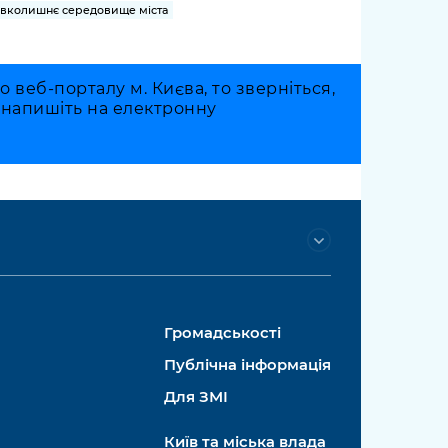
вколишнє середовище міста
веб-порталу м. Києва, то зверніться,
о напишіть на електронну
Громадськості
Публічна інформація
Для ЗМІ
Київ та міська влада