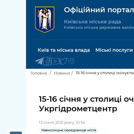
Офіційний портал
Київська міська рада
Київська міська державна адмін
Київ та міська влада
Міські послуги
15-16 січня у столиці очіку
Головна
Новини
Київський міський голова
Будинок 
послуги
15-16 січня у столиці
Київська міська рада
Укргідрометцентр
Пільги, су
Про Київ
соціальн
13 січня 2021 року, 10:14
Керівництво КМДА
Паспорт, 
Навколишнє середовище міста