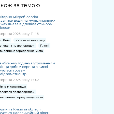
жет
Річні звіти
Києва
журналіст
міській військовій
coverage
акож за темою
Портал послуг
док
и та
ський
адміністрації
of
нтр
Гендерна політика
Публічні
рження
и від
запит /
hospitals
ітарно-мікробіологічні
Міський застосунок Київ
дашборди
ь, дій чи
 /
«Ініціатива
Submitting
азники води на муніципальних
at work
Безбар'єрність
Цифровий
жах Києва відповідають нормі
яльності
ribe
«Партнерство
a media
under
Плесо»
рядників
«Відкритий Уряд» –
request
martial law
серпня 2026 року, 11:46
Київська міська військова
Важливе під час
мації
unce
місцевий рівень»
адміністрація
воєнного стану
о Київ
Київ та міська влада
s
Контакти
зпека та правопорядок
Пляжі
 про
Важливе під час
the
для медіа
вколишнє середовище міста
цювання
воєнного стану
/ Contacts
ів на
for mass
айближчу годину з утриманням
чну
кінця доби 6 серпня в Києві
media
кується гроза –
рмацію
ргідрометцентр
серпня 2026 року, 17:03
їв та міська влада
зпека та правопорядок
вколишнє середовище міста
ерпня в Києві та області
кується надзвичайний рівень