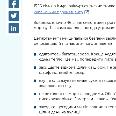
довідки
15-16 січня в Києві очікується значне зн
Структура
.
Український гідрометцентр
Лікарні 
Рішення та розпорядження
Зокрема, вночі 15-16 січня синоптики прогно
Освіта та
морозу. Так само холодна погода утримаєтьс
Проєкти розпоряджень, що
заклади
перебувають на погодженні
Департамент муніципальної безпеки закл
КМВА
Дороги, 
рекомендацій під час значного зниження 
парковки
одягайтесь багатошарово. Краще надяга
Навколи
однієї теплої. Це має попередити пітлив
середови
захищайте відкриті ділянки шкіри. Не з
шарф, піднімайте комір;
взуття слід взувати лише сухе, а також 
здавлювати ногу;
не виходьте на мороз голодними. Обов
висококалорійне. Замерзли – також з’ї
заходьте щогодини чи пів години в те
цілий день на вулиці;