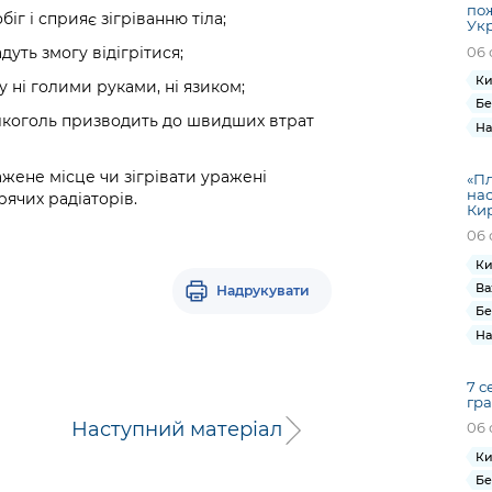
по
іг і сприяє зігріванню тіла;
Ук
06 
уть змогу відігрітися;
Ки
 ні голими руками, ні язиком;
Бе
алкоголь призводить до швидших втрат
На
жене місце чи зігрівати уражені
«Пл
нас
рячих радіаторів.
Кир
06 
Ки
Ва
Надрукувати
Бе
На
7 с
гра
Наступний матеріал
06 
Ки
Бе