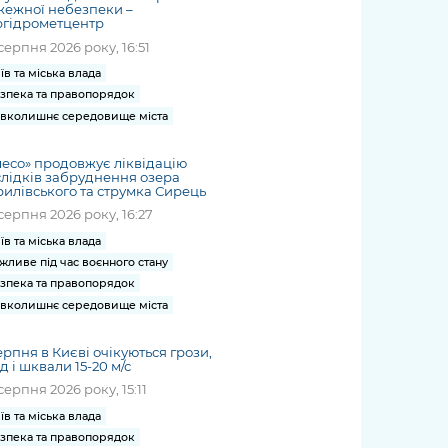
жежної небезпеки –
ргідрометцентр
серпня 2026 року, 16:51
їв та міська влада
зпека та правопорядок
вколишнє середовище міста
есо» продовжує ліквідацію
лідків забруднення озера
илівського та струмка Сирець
серпня 2026 року, 16:27
їв та міська влада
жливе під час воєнного стану
зпека та правопорядок
вколишнє середовище міста
ерпня в Києві очікуються грози,
д і шквали 15-20 м/с
серпня 2026 року, 15:11
їв та міська влада
зпека та правопорядок