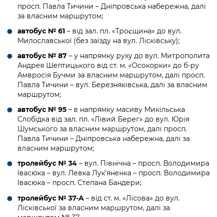
Підприємства, установи, організації
просп. Павла Тичини – Дніпровська набережна, далі
Уряд» – місцевий рівень»
Про відкриті дані
Портал Захисників та Захисниць
за власним маршрутом;
Kyiv International Relations
Важливе під час воєнного стану
Портал даних Києва
автобус № 61
– від зал. пл. «Троєщина» до вул.
Безбар'єрність
Милославської (без заїзду на вул. Лісківську);
Річні звіти
Публічні дашборди
Портал послуг
автобус № 87
– у напрямку руху до вул. Митрополита
Гендерна політика
Андрея Шептицького від ст. м. «Осокорки» до б-ру
Амвросія Бучми за власним маршрутом, далі просп.
Міський застосунок Київ Цифровий
Безбар'єрність
Павла Тичини – вул. Березняківська, далі за власним
маршрутом;
Важливе під час воєнного стану
Київська міська військова адміністрація
автобус № 95
– в напрямку масиву Микільська
Слобідка від зал. пл. «Лівий Берег» до вул. Юрія
Шумського за власним маршрутом, далі просп.
Павла Тичини – Дніпровська набережна, далі за
власним маршрутом;
тролейбус № 34
– вул. Північна – просп. Володимира
Івасюка – вул. Левка Лук’яненка – просп. Володимира
Івасюка – просп. Степана Бандери;
тролейбус № 37-А
– від ст. м. «Лісова» до вул.
Лісківської за власним маршрутом, далі за