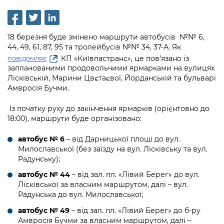
інформації
Рішення та розпорядження
Освіта та навчальні заклади
Громадська експертиза
Медіагалерея
Інформація з обмеженим доступом
Портал Послуг
Проєкти розпоряджень, що
Дороги, транспорт та парковки
Громадський бюджет
Підписатися на новини та анонси від
18 березня буде змінено маршрути автобусів №№ 6,
перебувають на погодженні КМВА
Подати запит онлайн
КМДА / Subscribe to announcements
44, 49, 61, 87, 95 та тролейбусів №№ 34, 37-А. Як
Навколишнє середовище міста
Консультації з громадськістю
from the KCSA
КП «Київпастранс», це пов’язано із
повідомляє
Рішення Київради
Проекти нормативно-правових та
запланованими продовольчими ярмарками на вулицях
Містобудування та земельні ділянки
Громадська рада
інших актів
Порядок акредитації медіа /
Лісківській, Марини Цвєтаєвої, Йорданській та бульварі
Контактна інформація
Accreditation process
Амвросія Бучми.
Культура, спорт, дозвілля
Петиції
Нормативна база
Графік роботи та прийому громадян
Подати журналістський запит /
Із початку руху до закінчення ярмарків (орієнтовно до
Бізнес та ліцензування
Відкритий бюджет
Питання і відповіді про публічну
18:00), маршрути буде організовано:
Submitting a media request
Вакансії
інформацію
Фінанси та бюджет
Контактний центр
автобус № 6
– від Дарницької площі до вул.
Зйомки в лікарнях в умовах воєнного
Статистика
Порядок оскарження рішень, дій чи
Милославської (без заїзду на вул. Лісківську та вул.
стану / Rules for media coverage of
Безпека та правопорядок
Допомога учасникам АТО
Радунську);
бездіяльності розпорядників інформації
hospitals at work under martial law
Звернення громадян
автобус № 44
– від зал. пл. «Лівий Берег» до вул.
Ритуальні послуги
Рада з питань внутрішньо переміщених
Звіти про опрацювання запитів на
Контакти для медіа / Contacts for mass
Лісківської за власним маршрутом, далі – вул.
Регуляторна діяльність
осіб при Київській міській військовій
публічну інформацію
media
Радунська до вул. Милославської;
Іноземцям / For foreigners
адміністрації
Промисловість і наука Києва
автобус № 49
– від зал. пл. «Лівий Берег» до б-ру
Інформація для споживачів
Пам'ятки культурної спадщини
«Ініціатива «Партнерство «Відкритий
Амвросія Бучми за власним маршрутом, далі –