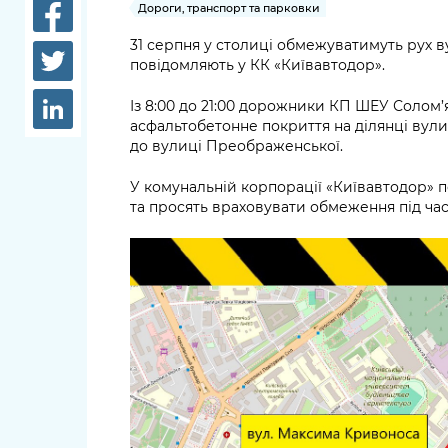
довідки
Дороги, транспорт та парковки
Структура
31 серпня у столиці обмежуватимуть рух
Лікарні 
повідомляють у КК «Київавтодор».
Рішення та розпорядження
Освіта та
Із 8:00 до 21:00 дорожники КП ШЕУ Солом
Проєкти розпоряджень, що
заклади
асфальтобетонне покриття на ділянці вули
перебувають на погодженні
до вулиці Преображенської.
КМВА
Дороги, 
парковки
У комунальній корпорації «Київавтодор» 
та просять враховувати обмеження під ча
Навколи
середови