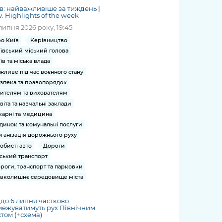
в: найважливіше за тиждень |
v. Highlights of the week
липня 2026 року, 19:45
о Київ
Керівництво
ївський міський голова
їв та міська влада
жливе під час воєнного стану
зпека та правопорядок
ителям та вихователям
віта та навчальні заклади
карні та медицина
динок та комунальні послуги
ганізація дорожнього руху
обисті авто
Дороги
ський транспорт
роги, транспорт та парковки
вколишнє середовище міста
2 до 6 липня частково
ежуватимуть рух Північним
том (+схема)