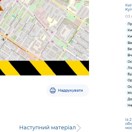
Киї
Kyi
03 
Пр
Ки
Ки
Ва
Бе
Вч
Ос
Лі
Бу
Ор
Ос
Надрукувати
Мі
До
На
Із 
обм
Наступний матеріал
мос