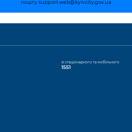
пошту
support.web@kyivcity.gov.ua
а
зі стаціонарного та мобільного
1551