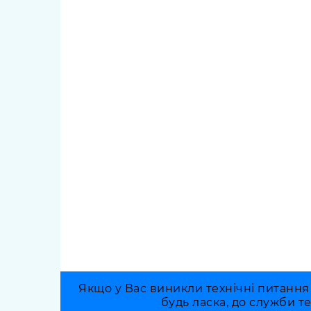
Якщо у Вас виникли технічні питання
будь ласка, до служби т