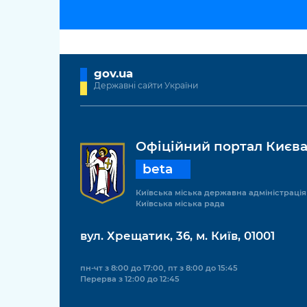
gov.ua
Державні сайти України
Офіційний портал Києв
beta
Київська міська державна адміністрація
Київська міська рада
вул. Хрещатик, 36, м. Київ, 01001
пн-чт з 8:00 до 17:00, пт з 8:00 до 15:45
Перерва з 12:00 до 12:45