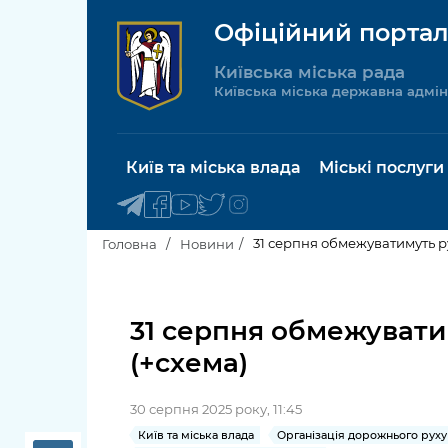
Офіційний портал
Київська міська рада
Київська міська державна адмін
Київ та міська влада
Міські послуги
31 серпня обмежуватимуть 
Головна
Новини
Київський міський голова
Будинок 
послуги
31 серпня обмежуват
Київська міська рада
(+схема)
Пільги, су
Про Київ
соціальн
30 серпня 2025 року, 11:45
Керівництво КМДА
Паспорт, 
Київ та міська влада
Організація дорожнього руху