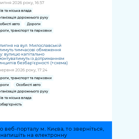
липня 2026 року, 16:57
їв та міська влада
ганізація дорожнього руху
обисті авто
Дороги
роги, транспорт та парковки
1 липня на вул. Милославській
тимуть тимчасові обмеження
у: вулицю капітально
онтуватимуть із дотриманням
нципів безбар'єрності (+схема)
червня 2026 року, 17:24
роги, транспорт та парковки
роги
Особисті авто
ганізація дорожнього руху
їв та міська влада
збар'єрність
веб-порталу м. Києва, то зверніться,
о напишіть на електронну