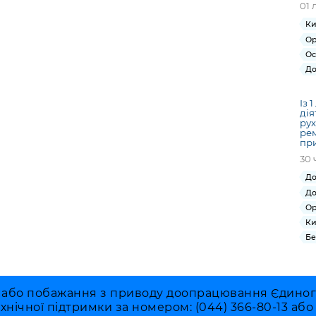
01 
Ки
Ор
Ос
До
Із 
дія
рух
рем
при
30 
До
До
Ор
Ки
Бе
 або побажання з приводу доопрацювання Єдиного 
ехнічної підтримки за номером: (044) 366-80-13 аб