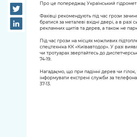
довідки
Про це попереджає Український гідромет
Структура
Лікарні 
Фахівці рекомендують під час грози зачинят
Рішення та розпорядження
братися за металеві вхідні двері, а в разі 
рекламних щитів та дерев, а також не парк
Освіта та
Проєкти розпоряджень, що
заклади
перебувають на погодженні
Під час грози на місцях можливих підтоп
спецтехніка КК «Київавтодор». У разі вия
КМВА
Дороги, 
чи тротуарах звертайтесь до диспетчерськ
парковки
74-19.
Навколи
Нагадаємо, що при падінні дерев чи гілок
середови
інформувати екстрені служби за телефонам
37-13.