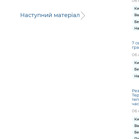
06 
Ки
Наступний матеріал
Ва
Бе
На
7 с
гра
06 
Ки
Бе
На
Рез
Тер
те
час
06 
Ки
Ва
Бе
По