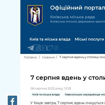
Офіційний портал
Київська міська рада
Київська міська державна адмін
Київ та міська влада
Міські послуги
7 серпня вдень у столиці оч
Головна
Новини
Київський міський голова
Будинок 
послуги
7 серпня вдень у стол
Київська міська рада
Пільги, су
06 серпня 2022 року, 13:23
Про Київ
соціальн
Київ та міська влада
Навколишнє середовище міс
Керівництво КМДА
Паспорт, 
У Києві завтра, 7 серпня, вдень очікується 