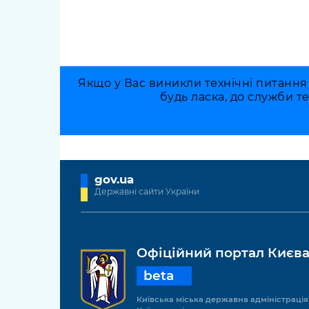
Якщо у Вас виникли технічні питання
будь ласка, до служби т
gov.ua
Державні сайти України
Офіційний портал Києв
beta
Київська міська державна адміністрація