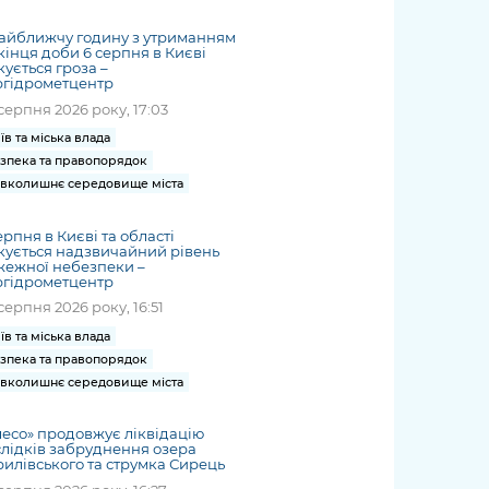
жет
Річні звіти
Києва
журналіст
міській військовій
coverage
Портал послуг
док
и та
ський
адміністрації
айближчу годину з утриманням
of
нтр
Гендерна політика
кінця доби 6 серпня в Києві
Публічні
рження
и від
запит /
hospitals
кується гроза –
Міський застосунок Київ
дашборди
ь, дій чи
 /
«Ініціатива
ргідрометцентр
Submitting
at work
Безбар'єрність
Цифровий
яльності
ribe
«Партнерство
серпня 2026 року, 17:03
a media
under
рядників
«Відкритий Уряд» –
request
їв та міська влада
martial law
Київська міська військова
Важливе під час
мації
unce
місцевий рівень»
зпека та правопорядок
адміністрація
воєнного стану
s
вколишнє середовище міста
Контакти
 про
Важливе під час
the
для медіа
цювання
воєнного стану
ерпня в Києві та області
/ Contacts
кується надзвичайний рівень
ів на
for mass
жежної небезпеки –
чну
ргідрометцентр
media
рмацію
серпня 2026 року, 16:51
їв та міська влада
зпека та правопорядок
вколишнє середовище міста
есо» продовжує ліквідацію
лідків забруднення озера
илівського та струмка Сирець