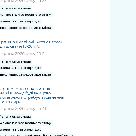
серпня 2026 року, 16:27
їв та міська влада
жливе під час воєнного стану
зпека та правопорядок
вколишнє середовище міста
ерпня в Києві очікуються грози,
д і шквали 15-20 м/с
серпня 2026 року, 15:11
їв та міська влада
зпека та правопорядок
вколишнє середовище міста
ервне тепло для жителів
емків: чому будівництво
пломережі потребує видалення
тини дерев
серпня 2026 року, 14:40
їв та міська влада
жливе під час воєнного стану
зпека та правопорядок
стачання теплової енергії та гарячої води