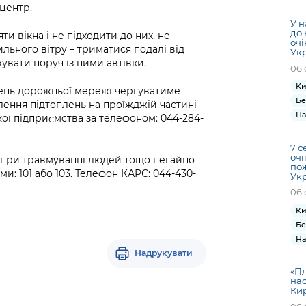
Громадська
Вакансії
Відкритий бюд
ся на
центр.
експертиза
Фінанси та бюджет
Інформація з
Поря
новин
У н
Статистика
Контактний це
до 
та медицина
и вікна і не підходити до них, не
обмеженим
оска
анонс
очі
Громадський
Безпека та
сильного вітру – триматися подалі від
доступом
рішен
КМДА
Ук
Звернення громадян
увати поруч із ними автівки.
 навчальні
бюджет
правопорядок
безді
Subsc
06 
Подати запит
розпо
to
Ки
Регуляторна діяльність
лень дорожньої мережі чергуватиме
Ритуальні послуги
онлайн
інфор
anno
Бе
влення підтоплень на проїжджій частині
транспорт та
ment
На
ої підприємства за телефоном: 044-284-
Іноземцям / For
Проекти
Звіти
from 
foreigners
нормативно-
опра
KCSA
7 с
шнє
очі
правових та
запит
, при травмуванні людей тощо негайно
по
ще міста
інших актів
и: 101 або 103. Телефон КАРС: 044-430-
публі
Ук
інфо
06 
Ки
Бе
На
Надрукувати
«Пл
нас
Кир