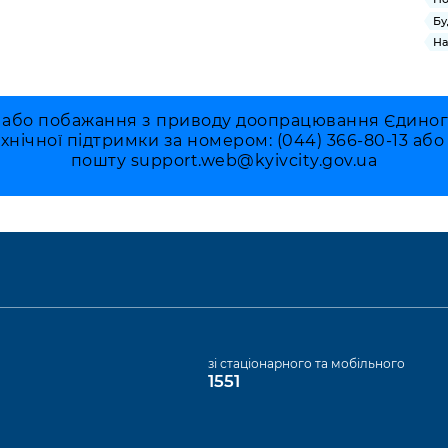
Бу
На
 або побажання з приводу доопрацювання Єдиного 
ехнічної підтримки за номером: (044) 366-80-13 аб
пошту
support.web@kyivcity.gov.ua
а
зі стаціонарного та мобільного
1551