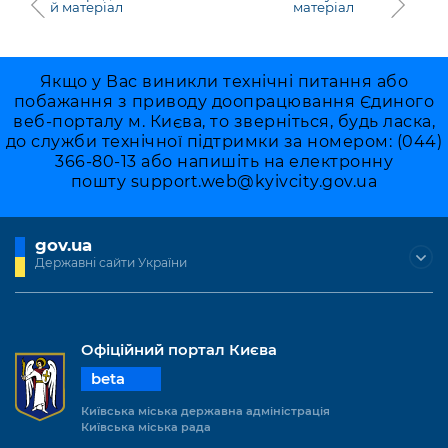
й матеріал
матеріал
Якщо у Вас виникли технічні питання або
побажання з приводу доопрацювання Єдиного
веб-порталу м. Києва, то зверніться, будь ласка,
до служби технічної підтримки за номером: (044)
366-80-13 або напишіть на електронну
пошту
support.web@kyivcity.gov.ua
gov.ua
Державні сайти України
Офіційний портал Києва
beta
Київська міська державна адміністрація
Київська міська рада