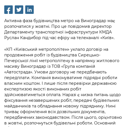
інформації
Рішення та розпорядження
Освіта та навчальні заклади
Громадська експертиза
Медіагалерея
Інформація з обмеженим доступом
Портал Послуг
Проєкти розпоряджень, що
Дороги, транспорт та парковки
Громадський бюджет
Підписатися на новини та анонси від
Активна фаза будівництва метро на Виноградар має
перебувають на погодженні КМВА
Подати запит онлайн
КМДА / Subscribe to announcements
розпочатися у жовтні. Про це повідомив директор
Навколишнє середовище міста
Консультації з громадськістю
from the KCSA
Департаменту транспортної інфраструктури КМДА
Рішення Київради
Проекти нормативно-правових та
Руслан Кандибор під час ефіру на телеканалі «Київ».
Містобудування та земельні ділянки
Громадська рада
інших актів
Порядок акредитації медіа /
Контактна інформація
Accreditation process
«КП «Київський метрополітен» уклало договір на
Культура, спорт, дозвілля
Петиції
Нормативна база
продовження робіт із будівництва Сирецько-
Графік роботи та прийому громадян
Печерської лінії метрополітену в напрямку житлового
Подати журналістський запит /
Бізнес та ліцензування
Відкритий бюджет
Питання і відповіді про публічну
масиву Виноградар із ТОВ «Група компаній
Submitting a media request
Вакансії
«Автострада». Умови договору не передбачають
інформацію
Фінанси та бюджет
Контактний центр
передплати. Компанія виконуватиме підрядні роботи
Зйомки в лікарнях в умовах воєнного
Статистика
власним коштом. І лише після перевірки державною
Порядок оскарження рішень, дій чи
стану / Rules for media coverage of
Безпека та правопорядок
Допомога учасникам АТО
експертизою якості виконаних робіт
бездіяльності розпорядників інформації
hospitals at work under martial law
Звернення громадян
здійснюватиметься оплата. Наразі є низка питань щодо
Ритуальні послуги
Рада з питань внутрішньо переміщених
фіксування незавершених робіт, передачі будівельних
Звіти про опрацювання запитів на
Контакти для медіа / Contacts for mass
Регуляторна діяльність
майданчиків та обладнання новому підряднику. Нині
осіб при Київській міській військовій
публічну інформацію
media
Іноземцям / For foreigners
триває оформлення всіх дозвільних документів,
адміністрації
Промисловість і наука Києва
передбачених законодавством. Після цього, орієнтовно
Інформація для споживачів
в жовтні, розпочнуться будівельні роботи. Основний
Пам'ятки культурної спадщини
«Ініціатива «Партнерство «Відкритий