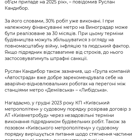
Підприємства, установи, організації
об’єм припаде на 2025 рік», – повідомив Руслан
Уряд» – місцевий рівень»
Про відкриті дані
Кандибор.
Портал Захисників та Захисниць
Kyiv International Relations
Важливе під час воєнного стану
Портал даних Києва
За його словами, 30% робіт уже виконані. І при
Безбар'єрність
належному фінансуванні метро на Виноградар може
Річні звіти
Публічні дашборди
бути реалізоване за 30 місяців. При цьому терміни
Портал послуг
будівництва можуть збільшуватися з огляду на
Гендерна політика
повномасштабну війну, інфляцію та людський фактор.
Міський застосунок Київ Цифровий
Якщо підрядник відставатиме від строків, до нього
Безбар'єрність
застосовуватимуть штрафні санкції.
Важливе під час воєнного стану
Київська міська військова адміністрація
Руслан Кандибор також зазначив, що «Група компаній
«Автострада» вже добре зарекомендувала себе на
аварійно-відновлювальних роботах на перегоні між
станціями метро «Деміївська» – «Либідська».
Нагадаємо, у грудні 2023 року КП «Київський
метрополітен» у судовому порядку розірвав договір з
АТ «Київметробуд» через незадовільні терміни
виконання підрядником будівельних робіт. Також за
позовом «Київського метрополітену» у судовому
порядку вирішується питання щодо стягнення частини