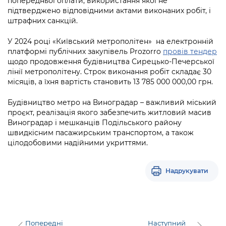
попередньої оплати, використання якої не
підтверджено відповідними актами виконаних робіт, і
штрафних санкцій.
У 2024 році «Київський метрополітен» на електронній
платформі публічних закупівель Prozorro
провів тендер
щодо продовження будівництва Сирецько-Печерської
лінії метрополітену. Строк виконання робіт складає 30
місяців, а їхня вартість становить 13 785 000 000,00 грн.
Будівництво метро на Виноградар – важливий міський
проєкт, реалізація якого забезпечить житловий масив
Виноградар і мешканців Подільського району
швидкісним пасажирським транспортом, а також
цілодобовими надійними укриттями.
Надрукувати
Попередні
Наступний