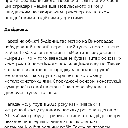
проєкт, реалізація якого забезпечить житловий масив
Підприємства, установи, організації
Уряд» – місцевий рівень»
Про відкриті дані
Виноградар і мешканців Подільського району
Портал Захисників та Захисниць
швидкісним пасажирським транспортом, а також
Kyiv International Relations
Важливе під час воєнного стану
Портал даних Києва
цілодобовими надійними укриттями.
Безбар'єрність
Річні звіти
Довідково.
Публічні дашборди
Портал послуг
Гендерна політика
Наразі на об’єкті будівництва метро на Виноградар
Міський застосунок Київ Цифровий
побудований правий перегінний тунель протяжністю
Безбар'єрність
майже 1 250 метрів від станції «Мостицька» до станції
Важливе під час воєнного стану
«Сирець». Крім того, завершене будівництво основних
Київська міська військова адміністрація
конструкцій перегінного вентиляційного вузла. Також
частково влаштовані огороджувальні конструкції
методом «стіна в ґрунті», кріплення котловану
металоконструкціями. Споруджені основні конструкції
суміщеної тягової підстанції, частково збудовані
двоярусні тунелі та інше.
Нагадаємо, у грудні 2023 року КП «Київський
метрополітен» у судовому порядку розірвав договір з
АТ «Київметробуд». Причина припинення дії договору –
незадовільні терміни виконання підрядною
організацією будівельних робіт. Також за позовом