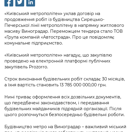
інформації
Рішення та розпорядження
Освіта та навчальні заклади
Громадська експертиза
Медіагалерея
Інформація з обмеженим доступом
Портал Послуг
«Київський метрополітен» уклав договір на
Проєкти розпоряджень, що
Дороги, транспорт та парковки
Громадський бюджет
продовження робіт із будівництва Сирецько-
Підписатися на новини та анонси від
перебувають на погодженні КМВА
Подати запит онлайн
Печерської лінії метрополітену в напрямку житлового
КМДА / Subscribe to announcements
Навколишнє середовище міста
Консультації з громадськістю
масиву Виноградар. Переможцем тендера стало ТОВ
from the KCSA
Рішення Київради
«Група компаній «Автострада». Про це повідомляє
Проекти нормативно-правових та
Містобудування та земельні ділянки
Громадська рада
комунальне підприємство.
інших актів
Порядок акредитації медіа /
Контактна інформація
Accreditation process
Культура, спорт, дозвілля
Петиції
«Київський метрополітен» нагадує, що закупівлю
Нормативна база
Графік роботи та прийому громадян
проведено на електронній платформі публічних
Подати журналістський запит /
Бізнес та ліцензування
закупівель Prozorro.
Відкритий бюджет
Питання і відповіді про публічну
Submitting a media request
Вакансії
інформацію
Фінанси та бюджет
Строк виконання будівельних робіт складає 30 місяців,
Контактний центр
Зйомки в лікарнях в умовах воєнного
Статистика
а їхня вартість становить 13 785 000 000,00 грн.
Порядок оскарження рішень, дій чи
стану / Rules for media coverage of
Безпека та правопорядок
Допомога учасникам АТО
бездіяльності розпорядників інформації
hospitals at work under martial law
Звернення громадян
Нині триває оформлення всіх дозвільних документів,
що передбачені законодавством, і передавання
Ритуальні послуги
Рада з питань внутрішньо переміщених
Звіти про опрацювання запитів на
Контакти для медіа / Contacts for mass
будівельних майданчиків підрядній організації. Після
Регуляторна діяльність
осіб при Київській міській військовій
публічну інформацію
media
цього розпочнуться безпосередньо будівельні роботи.
Іноземцям / For foreigners
адміністрації
Промисловість і наука Києва
Інформація для споживачів
Будівництво метро на Виноградар – важливий міський
Пам'ятки культурної спадщини
«Ініціатива «Партнерство «Відкритий