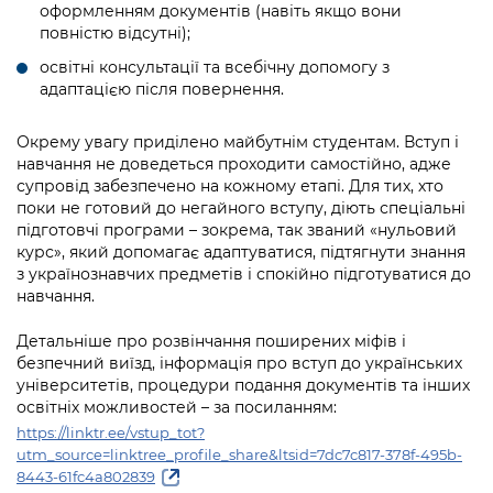
оформленням документів (навіть якщо вони
повністю відсутні);
освітні консультації та всебічну допомогу з
адаптацією після повернення.
Окрему увагу приділено майбутнім студентам. Вступ і
навчання не доведеться проходити самостійно, адже
супровід забезпечено на кожному етапі. Для тих, хто
поки не готовий до негайного вступу, діють спеціальні
підготовчі програми – зокрема, так званий «нульовий
курс», який допомагає адаптуватися, підтягнути знання
з українознавчих предметів і спокійно підготуватися до
навчання.
Детальніше про розвінчання поширених міфів і
безпечний виїзд, інформація про вступ до українських
університетів, процедури подання документів та інших
освітніх можливостей – за посиланням:
https://linktr.ee/vstup_tot?
utm_source=linktree_profile_share&ltsid=7dc7c817-378f-495b-
8443-61fc4a802839