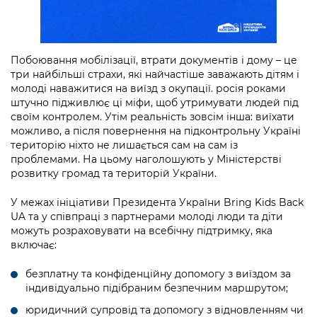
Підприємства, установи, організації
Уряд» – місцевий рівень»
Про відкриті дані
Портал Захисників та Захисниць
Kyiv International Relations
Важливе під час воєнного стану
Портал даних Києва
Безбар'єрність
Побоювання мобілізації, втрати документів і дому – це
Річні звіти
Публічні дашборди
три найбільші страхи, які найчастіше заважають дітям і
Портал послуг
молоді наважитися на виїзд з окупації. росія роками
Гендерна політика
штучно підживлює ці міфи, щоб утримувати людей під
Міський застосунок Київ Цифровий
своїм контролем. Утім реальність зовсім інша: виїхати
Безбар'єрність
можливо, а після повернення на підконтрольну Україні
Важливе під час воєнного стану
територію ніхто не лишається сам на сам із
Київська міська військова адміністрація
проблемами. На цьому наголошують у Міністерстві
розвитку громад та територій України.
У межах ініціативи Президента України Bring Kids Back
UA та у співпраці з партнерами молоді люди та діти
можуть розраховувати на всебічну підтримку, яка
включає:
безплатну та конфіденційну допомогу з виїздом за
індивідуально підібраним безпечним маршрутом;
юридичний супровід та допомогу з відновленням чи