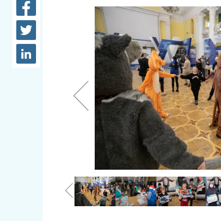
довідки
Структура
Лікарні 
Рішення та розпорядження
Освіта та
Проєкти розпоряджень, що
заклади
перебувають на погодженні
КМВА
Дороги, 
парковки
Навколи
середови