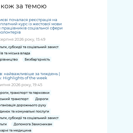
жет
Річні звіти
Києва
журналіст
міській військовій
coverage
акож за темою
Портал послуг
док
и та
ський
адміністрації
of
нтр
Гендерна політика
Публічні
рження
и від
запит /
hospitals
иєві почалася реєстрація на
Міський застосунок Київ
дашборди
ь, дій чи
 /
«Ініціатива
Submitting
платний курс із жестової мови
at work
Безбар'єрність
Цифровий
 працівників соціальної сфери
яльності
ribe
«Партнерство
a media
under
волонтерів
рядників
«Відкритий Уряд» –
request
martial law
серпня 2026 року, 15:49
Київська міська військова
Важливе під час
мації
unce
місцевий рівень»
адміністрація
воєнного стану
льги, субсидії та соціальний захист
s
Контакти
їв та міська влада
 про
Важливе під час
the
для медіа
рівництво
Безбар'єрність
цювання
воєнного стану
/ Contacts
ів на
for mass
в: найважливіше за тиждень |
чну
v. Highlights of the week
media
рмацію
липня 2026 року, 19:45
роги, транспорт та парковки
ський транспорт
Дороги
ганізація дорожнього руху
динок та комунальні послуги
льги, субсидії та соціальний захист
льги
Допомога Захисникам
карні та медицина