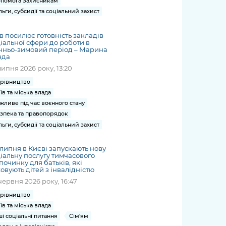
помога Захисникам
льги, субсидії та соціальний захист
в посилює готовність закладів
іальної сфери до роботи в
нньо-зимовий період – Марина
нда
липня 2026 року, 13:20
рівництво
їв та міська влада
жливе під час воєнного стану
зпека та правопорядок
льги, субсидії та соціальний захист
1 липня в Києві запускають нову
іальну послугу тимчасового
починку для батьків, які
овують дітей з інвалідністю
червня 2026 року, 16:47
рівництво
їв та міська влада
ші соціальні питання
Сім'ям