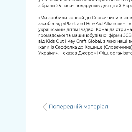
зібрали 25 тисяч подарунків для дітей Укра
«Ми зробили конвой до Словаччини в жовт
засобів від «Plant and Hire Aid Alliance» –
українським дітям Різдво! Команда отрима
громадської та машинобудівної фірми JCB,
від Kids Out і Key Craft Global, з яких на
їхали із Саффолка до Кошице (Словаччина)
України», – сказав Джеремі Фіш, організато
Попередній матеріал