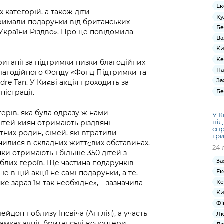
Ек
 категорій, а також діти
Ку
тримали подарунки від британських
Бе
 України Різдво». Про це повідомила
Ва
Ки
Ке
итанії за підтримки низки благодійних
Па
Благодійного Фонду «Фонд Підтримки та
За
re Tan. У Києві акція проходить за
Бе
ністрації.
терів, яка була одразу ж нами
У К
під
дітей-киян отримають різдвяні
спр
ітних родин, сімей, які втратили
гр
пинилися в складних життєвих обставинах,
24 
ки отримають і більше 350 дітей з
За
блих героїв. Ще частина подарунків
Ек
е в цій акції не самі подарунки, а те,
ке зараз їм так необхідне», – зазначила
Ке
Ки
Фі
ейдон поблизу Іпсвіча (Англія), а участь
Лю
рамках акції, британські волонтери