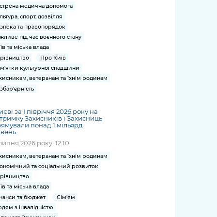
стрена медична допомога
льтура, спорт, дозвілля
зпека та правопорядок
жливе під час воєнного стану
їв та міська влада
рівництво
Про Київ
м'ятки культурної спадщини
хисникам, ветеранам та їхнім родинам
збар'єрність
иєві за І півріччя 2026 року на
тримку Захисників і Захисниць
ямували понад 1 мільярд
ивень
липня 2026 року, 12:10
хисникам, ветеранам та їхнім родинам
ономічний та соціальний розвиток
рівництво
їв та міська влада
нанси та бюджет
Сім'ям
дям з інвалідністю