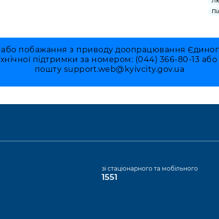
Лю
Пі
 або побажання з приводу доопрацювання Єдиного 
ехнічної підтримки за номером: (044) 366-80-13 аб
пошту
support.web@kyivcity.gov.ua
а
зі стаціонарного та мобільного
1551