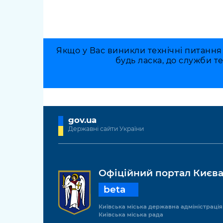
Якщо у Вас виникли технічні питання
будь ласка, до служби т
gov.ua
Державні сайти України
Офіційний портал Києв
beta
Київська міська державна адміністрація
Київська міська рада