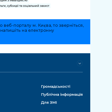
дям з інвалідністю
льги, субсидії та соціальний захист
веб-порталу м. Києва, то зверніться,
о напишіть на електронну
Громадськості
Публічна інформація
Для ЗМІ