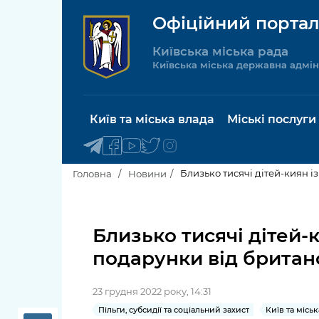
Офіційний портал
Київська міська рада
Київська міська державна адмін
Київ та міська влада
Міські послуги
Близько тисячі дітей-киян 
Головна
Новини
Київський міський голова
Будинок 
послуги
Близько тисячі дітей-
Київська міська рада
подарунки від британс
Пільги, су
Про Київ
соціальн
23 грудня 2022 року, 14:31
Керівництво КМДА
Паспорт, 
Пільги, субсидії та соціальний захист
Київ та місь