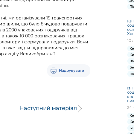
До
їни.
Пі
ні, ми організували 15 транспортних
Киї
 і вирішили, що було б чудово подарувати
соц
осі
ла 2000 упакованих подарунків від
Хо
 а також 10 000 розпакованих іграшок
10 
ші волонтери і формували подарунки. Вони
, а вже звідти відправилися до міст
Ке
р акції у Великобританії.
Ки
Ва
Бе
Надрукувати
Пі
Із 
соц
від
вих
Наступний матеріал
24 
Ке
Ки
Ін