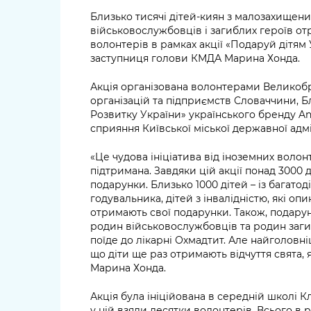
Близько тисячі дітей-киян з малозахищених
військовослужбовців і загиблих героїв о
волонтерів в рамках акції «Подаруй дітям
заступниця голови КМДА Марина Хонда.
Акція організована волонтерами Великобр
організацій та підприємств Словаччини, 
Розвитку України» українського бренду And
сприяння Київської міської державної адмі
«Це чудова ініціатива від іноземних волон
підтримана. Завдяки цій акції понад 3000 
подарунки. Близько 1000 дітей – із багатод
годувальника, дітей з інвалідністю, які о
отримають свої подарунки. Також, подарун
родин військовослужбовців та родин заги
поїде до лікарні Охмадтит. Але найголовніш
що діти ще раз отримають відчуття свята, я
Марина Хонда.
Акція була ініційована в середній школі Кл
у ній взяли десятки волонтерів. Всього в 