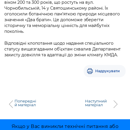
Підприємства, установи, організації
віком 200 та 300 років, що ростуть на вул.
Уряд» – місцевий рівень»
Про відкриті дані
Чорнобильській, 14 у Святошинському районі. Їх
Портал Захисників та Захисниць
оголосили ботанічною пам’яткою природи місцевого
Kyiv International Relations
Важливе під час воєнного стану
Портал даних Києва
значення «Два брати». Це допоможе зберегти
Безбар'єрність
історичну та меморіальну цінність для майбутніх
Річні звіти
Публічні дашборди
поколінь.
Портал послуг
Гендерна політика
Відповідні клопотання щодо надання спеціального
Міський застосунок Київ Цифровий
статусу вищезгаданим об’єктам схвалив Департамент
Безбар'єрність
захисту довкілля та адаптації до зміни клімату КМДА.
Важливе під час воєнного стану
Київська міська військова адміністрація
Надрукувати
Попередні
Наступний
й матеріал
матеріал
Якщо у Вас виникли технічні питання або