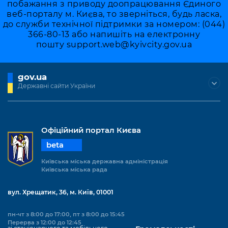
побажання з приводу доопрацювання Єдиного
веб-порталу м. Києва, то зверніться, будь ласка,
до служби технічної підтримки за номером: (044)
366-80-13 або напишіть на електронну
пошту
support.web@kyivcity.gov.ua
gov.ua
Державні сайти України
Офіційний портал Києва
beta
Київська міська державна адміністрація
Київська міська рада
вул. Хрещатик, 36, м. Київ, 01001
пн-чт з 8:00 до 17:00, пт з 8:00 до 15:45
Перерва з 12:00 до 12:45