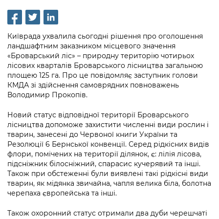
інформації
Рішення та розпорядження
Освіта та навчальні заклади
Громадська експертиза
Медіагалерея
Інформація з обмеженим доступом
Портал Послуг
Проєкти розпоряджень, що
Дороги, транспорт та парковки
Громадський бюджет
Підписатися на новини та анонси від
Київрада ухвалила сьогодні рішення про оголошення
перебувають на погодженні КМВА
Подати запит онлайн
КМДА / Subscribe to announcements
ландшафтним заказником місцевого значення
Навколишнє середовище міста
Консультації з громадськістю
from the KCSA
«Броварський ліс» – природну територію чотирьох
Рішення Київради
Проекти нормативно-правових та
лісових кварталів Броварського лісництва загальною
Містобудування та земельні ділянки
Громадська рада
інших актів
Порядок акредитації медіа /
площею 125 га. Про це повідомляє заступник голови
Контактна інформація
КМДА зі здійснення самоврядних повноважень
Accreditation process
Культура, спорт, дозвілля
Петиції
Нормативна база
Володимир Прокопів.
Графік роботи та прийому громадян
Подати журналістський запит /
Бізнес та ліцензування
Відкритий бюджет
Питання і відповіді про публічну
Новий статус відповідної території Броварського
Submitting a media request
Вакансії
лісництва допоможе захистити численні види рослин і
інформацію
Фінанси та бюджет
Контактний центр
тварин, занесені до Червоної книги України та
Зйомки в лікарнях в умовах воєнного
Статистика
Резолюції 6 Бернської конвенції. Серед рідкісних видів
Порядок оскарження рішень, дій чи
стану / Rules for media coverage of
Безпека та правопорядок
Допомога учасникам АТО
флори, помічених на території ділянок, є: лілія лісова,
бездіяльності розпорядників інформації
hospitals at work under martial law
Звернення громадян
підсніжник білосніжний, спарасис кучерявий та інші.
Ритуальні послуги
Рада з питань внутрішньо переміщених
Також при обстеженні були виявлені такі рідкісні види
Звіти про опрацювання запитів на
Контакти для медіа / Contacts for mass
Регуляторна діяльність
тварин, як мідянка звичайна, чапля велика біла, болотна
осіб при Київській міській військовій
публічну інформацію
media
Іноземцям / For foreigners
черепаха європейська та інші.
адміністрації
Промисловість і наука Києва
Інформація для споживачів
Пам'ятки культурної спадщини
Також охоронний статус отримали два дуби черешчаті
«Ініціатива «Партнерство «Відкритий