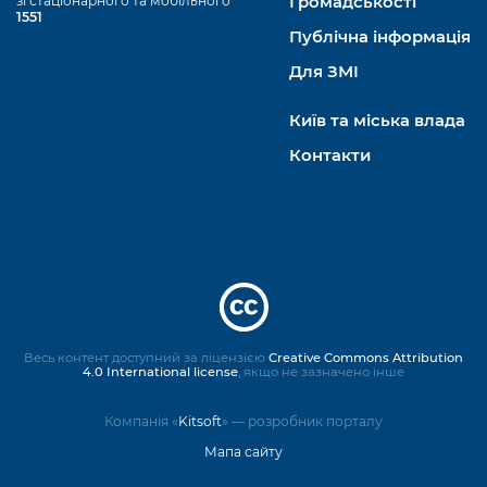
зі стаціонарного та мобільного
Громадськості
1551
Публічна інформація
Для ЗМІ
Київ та міська влада
Контакти
Весь контент доступний за ліцензією
Creative Commons Attribution
4.0 International license
, якщо не зазначено інше
Компанія «
Kitsoft
» — розробник порталу
Мапа сайту