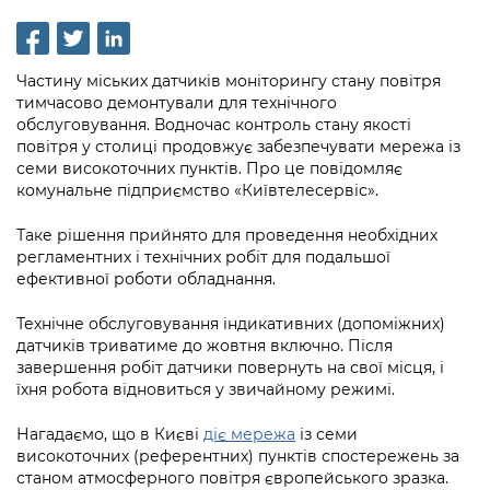
інформації
Рішення та розпорядження
Освіта та навчальні заклади
Громадська експертиза
Медіагалерея
Інформація з обмеженим доступом
Портал Послуг
Проєкти розпоряджень, що
Дороги, транспорт та парковки
Громадський бюджет
Підписатися на новини та анонси від
Частину міських датчиків моніторингу стану повітря
перебувають на погодженні КМВА
Подати запит онлайн
КМДА / Subscribe to announcements
тимчасово демонтували для технічного
Навколишнє середовище міста
Консультації з громадськістю
from the KCSA
обслуговування. Водночас контроль стану якості
Рішення Київради
Проекти нормативно-правових та
повітря у столиці продовжує забезпечувати мережа із
Містобудування та земельні ділянки
Громадська рада
інших актів
Порядок акредитації медіа /
семи високоточних пунктів. Про це повідомляє
Контактна інформація
комунальне підприємство «Київтелесервіс».
Accreditation process
Культура, спорт, дозвілля
Петиції
Нормативна база
Графік роботи та прийому громадян
Таке рішення прийнято для проведення необхідних
Подати журналістський запит /
Бізнес та ліцензування
Відкритий бюджет
Питання і відповіді про публічну
регламентних і технічних робіт для подальшої
Submitting a media request
Вакансії
ефективної роботи обладнання.
інформацію
Фінанси та бюджет
Контактний центр
Зйомки в лікарнях в умовах воєнного
Статистика
Технічне обслуговування індикативних (допоміжних)
Порядок оскарження рішень, дій чи
стану / Rules for media coverage of
Безпека та правопорядок
Допомога учасникам АТО
датчиків триватиме до жовтня включно. Після
бездіяльності розпорядників інформації
hospitals at work under martial law
Звернення громадян
завершення робіт датчики повернуть на свої місця, і
Ритуальні послуги
Рада з питань внутрішньо переміщених
їхня робота відновиться у звичайному режимі.
Звіти про опрацювання запитів на
Контакти для медіа / Contacts for mass
Регуляторна діяльність
осіб при Київській міській військовій
публічну інформацію
media
Іноземцям / For foreigners
Нагадаємо, що в Києві
діє мережа
із семи
адміністрації
Промисловість і наука Києва
високоточних (референтних) пунктів спостережень за
Інформація для споживачів
Пам'ятки культурної спадщини
станом атмосферного повітря європейського зразка.
«Ініціатива «Партнерство «Відкритий