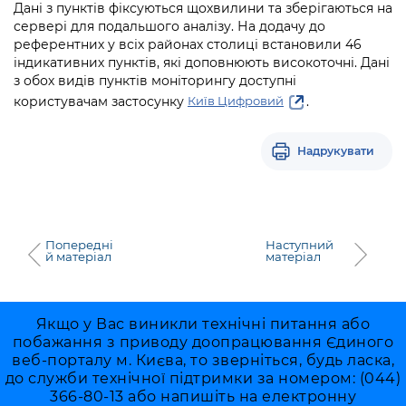
Підприємства, установи, організації
Дані з пунктів фіксуються щохвилини та зберігаються на
Уряд» – місцевий рівень»
Про відкриті дані
сервері для подальшого аналізу. На додачу до
Портал Захисників та Захисниць
Kyiv International Relations
референтних у всіх районах столиці встановили 46
Важливе під час воєнного стану
Портал даних Києва
індикативних пунктів, які доповнюють високоточні. Дані
Безбар'єрність
з обох видів пунктів моніторингу доступні
Річні звіти
Публічні дашборди
користувачам застосунку
.
Київ Цифровий
Портал послуг
Гендерна політика
Міський застосунок Київ Цифровий
Надрукувати
Безбар'єрність
Важливе під час воєнного стану
Київська міська військова адміністрація
Попередні
Наступний
й матеріал
матеріал
Якщо у Вас виникли технічні питання або
побажання з приводу доопрацювання Єдиного
веб-порталу м. Києва, то зверніться, будь ласка,
до служби технічної підтримки за номером: (044)
366-80-13 або напишіть на електронну