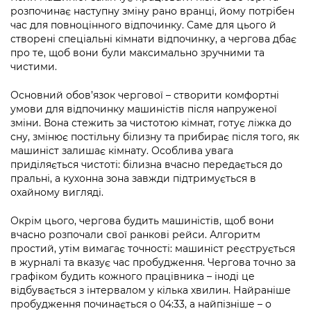
Підприємства, установи, організації
Уряд» – місцевий рівень»
розпочинає наступну зміну рано вранці, йому потрібен
Про відкриті дані
Портал Захисників та Захисниць
час для повноцінного відпочинку. Саме для цього й
Kyiv International Relations
створені спеціальні кімнати відпочинку, а чергова дбає
Важливе під час воєнного стану
Портал даних Києва
Безбар'єрність
про те, щоб вони були максимально зручними та
Річні звіти
чистими.
Публічні дашборди
Портал послуг
Гендерна політика
Основний обов’язок чергової – створити комфортні
Міський застосунок Київ Цифровий
умови для відпочинку машиністів після напруженої
Безбар'єрність
зміни. Вона стежить за чистотою кімнат, готує ліжка до
сну, змінює постільну білизну та прибирає після того, як
Важливе під час воєнного стану
Київська міська військова адміністрація
машиніст залишає кімнату. Особлива увага
приділяється чистоті: білизна вчасно передається до
пральні, а кухонна зона завжди підтримується в
охайному вигляді.
Окрім цього, чергова будить машиністів, щоб вони
вчасно розпочали свої ранкові рейси. Алгоритм
простий, утім вимагає точності: машиніст реєструється
в журналі та вказує час пробудження. Чергова точно за
графіком будить кожного працівника – іноді це
відбувається з інтервалом у кілька хвилин. Найраніше
пробудження починається о 04:33, а найпізніше – о