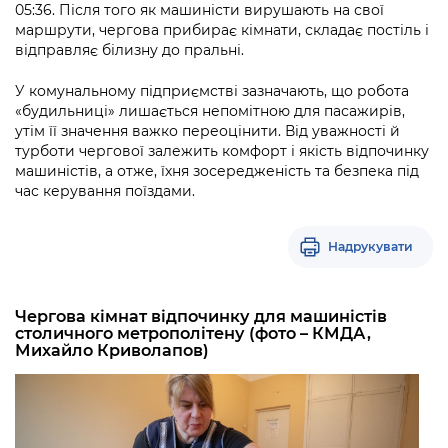
05:36. Після того як машиністи вирушають на свої
маршрути, чергова прибирає кімнати, складає постіль і
відправляє білизну до пральні.
У комунальному підприємстві зазначають, що робота
«будильниці» лишається непомітною для пасажирів,
утім її значення важко переоцінити. Від уважності й
турботи чергової залежить комфорт і якість відпочинку
машиністів, а отже, їхня зосередженість та безпека під
час керування поїздами.
Надрукувати
Чергова кімнат відпочинку для машиністів
столичного метрополітену (фото – КМДА,
Михайло Криволапов)