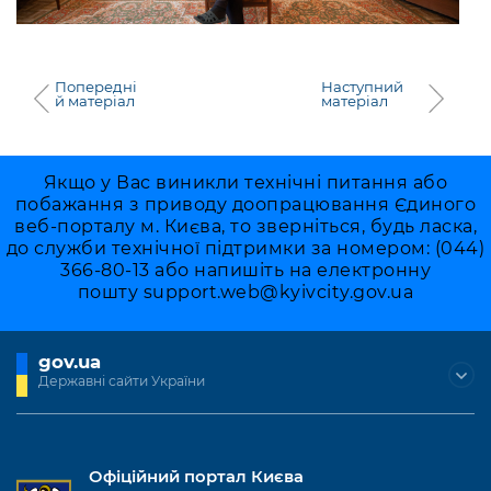
Попередні
Наступний
й матеріал
матеріал
Якщо у Вас виникли технічні питання або
побажання з приводу доопрацювання Єдиного
веб-порталу м. Києва, то зверніться, будь ласка,
до служби технічної підтримки за номером: (044)
366-80-13 або напишіть на електронну
пошту
support.web@kyivcity.gov.ua
gov.ua
Державні сайти України
Офіційний портал Києва