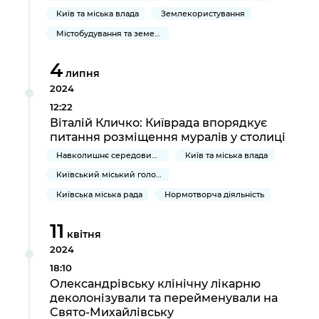
Підприємства, установи, організації
Уряд» – місцевий рівень»
Про відкриті дані
Київ та міська влада
Землекористування
Портал Захисників та Захисниць
Kyiv International Relations
Містобудування та земельні ділянки
Важливе під час воєнного стану
Портал даних Києва
Безбар'єрність
Річні звіти
4
Публічні дашборди
липня
Портал послуг
2024
Гендерна політика
12:22
Міський застосунок Київ Цифровий
Віталій Кличко: Київрада впорядкує
Безбар'єрність
питання розміщення муралiв у столиці
Важливе під час воєнного стану
Київська міська військова адміністрація
Навколишнє середовище міста
Київ та міська влада
Київський міський голова
Київська міська рада
Нормотворча діяльність
11
квітня
2024
18:10
Олександрівську клінічну лікарню
деколонізували та перейменували на
Свято-Михайлівську