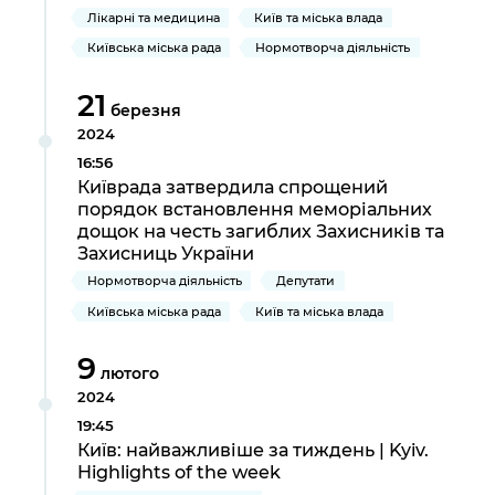
Лікарні та медицина
Київ та міська влада
Київська міська рада
Нормотворча діяльність
21
березня
2024
16:56
Київрада затвердила спрощений
порядок встановлення меморіальних
дощок на честь загиблих Захисників та
Захисниць України
Нормотворча діяльність
Депутати
Київська міська рада
Київ та міська влада
9
лютого
2024
19:45
Київ: найважливіше за тиждень | Kyiv.
Highlights of the week