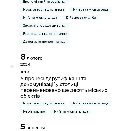
Економічний та соціальний розвиток
Нормотворча діяльність
Київська міська рада
Київ та міська влада
Військова служба
Захисні споруди цивільного захисту
Безпека та правопорядок
Дороги, транспорт та парковки
8
лютого
2024
16:00
У процесі дерусифікації та
декомунізації у столиці
перейменовано ще десять міських
об’єктів
Нормотворча діяльність
Київська міська рада
Керівництво
Київ та міська влада
5
вересня