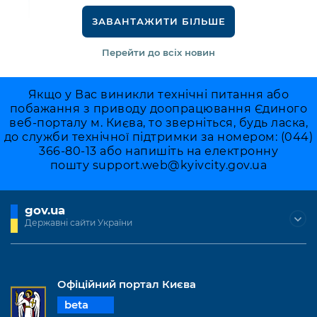
ЗАВАНТАЖИТИ БІЛЬШЕ
Перейти до всіх новин
Якщо у Вас виникли технічні питання або
побажання з приводу доопрацювання Єдиного
веб-порталу м. Києва, то зверніться, будь ласка,
до служби технічної підтримки за номером: (044)
366-80-13 або напишіть на електронну
пошту
support.web@kyivcity.gov.ua
gov.ua
Державні сайти України
Офіційний портал Києва
beta