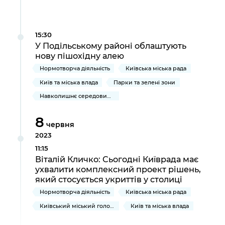
15:30
У Подільському районі облаштують
нову пішохідну алею
Нормотворча діяльність
Київська міська рада
Київ та міська влада
Парки та зелені зони
Навколишнє середовище міста
8
червня
2023
11:15
Віталій Кличко: Сьогодні Київрада має
ухвалити комплексний проект рішень,
який стосується укриттів у столиці
Нормотворча діяльність
Київська міська рада
Київський міський голова
Київ та міська влада