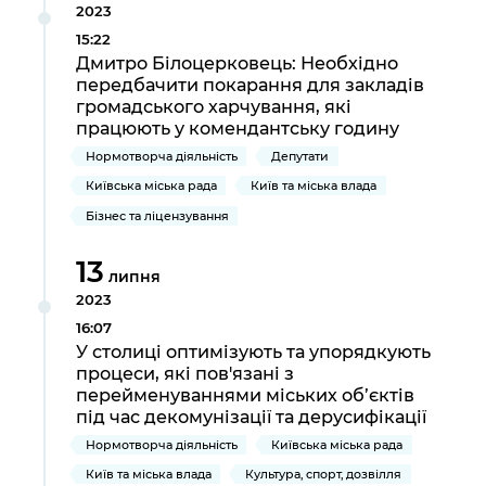
2023
15:22
Дмитро Білоцерковець: Необхідно
передбачити покарання для закладів
громадського харчування, які
працюють у комендантську годину
Нормотворча діяльність
Депутати
Київська міська рада
Київ та міська влада
Бізнес та ліцензування
13
липня
2023
16:07
У столиці оптимізують та упорядкують
процеси, які пов'язані з
перейменуваннями міських об’єктів
під час декомунізації та дерусифікації
Нормотворча діяльність
Київська міська рада
Київ та міська влада
Культура, спорт, дозвілля