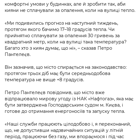
Підприємства, установи, організації
комфортні умови у будинках, але й зробити так, аби
Уряд» – місцевий рівень»
Про відкриті дані
Портал Захисників та Захисниць
кияни не сплачували за опалення, коли на вулиці тепло.
Kyiv International Relations
Важливе під час воєнного стану
Портал даних Києва
Безбар'єрність
«Ми подивились прогноз на наступний тиждень,
Річні звіти
протягом якого бачимо 17–18 градусів тепла. Чи
Публічні дашборди
Портал послуг
прийнятно сплачувати за опалення 30 гривень за
Гендерна політика
квадратний метр, коли на вулиці така температура?
Багато хто з киян думає, що ні», – сказав Петро
Міський застосунок Київ Цифровий
Безбар'єрність
Пантелеєв.
Важливе під час воєнного стану
Він зазначив, що місто спирається на законодавство:
Київська міська військова адміністрація
протягом трьох діб має бути середньодобова
температура не вище +8 градусів.
Петро Пантелеєв повідомив, що місто вже
відпрацювало мирову угоду із НАК «Нафтогаз», яка має
бути затверджена Господарським судом м. Києва, і
готове до отримання енергоносіїв та запуску тепла.
«Наші служби працюють цілодобово і, я переконаний,
що, не допустивши надзвичайних ситуацій у літній
період, працюючи без газу, ми впораємося і під час