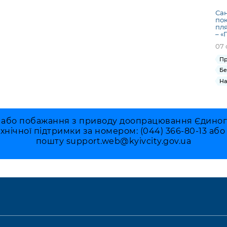
Сан
пок
пля
– «
07 
Пр
Бе
На
 або побажання з приводу доопрацювання Єдиного 
ехнічної підтримки за номером: (044) 366-80-13 аб
пошту
support.web@kyivcity.gov.ua