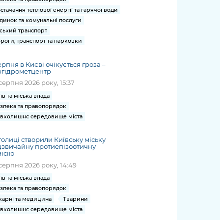
стачання теплової енергії та гарячої води
динок та комунальні послуги
ський транспорт
роги, транспорт та парковки
ерпня в Києві очікується гроза –
ргідрометцентр
серпня 2026 року, 15:37
їв та міська влада
зпека та правопорядок
вколишнє середовище міста
толиці створили Київську міську
дзвичайну протиепізоотичну
ісію
серпня 2026 року, 14:49
їв та міська влада
зпека та правопорядок
карні та медицина
Тварини
вколишнє середовище міста