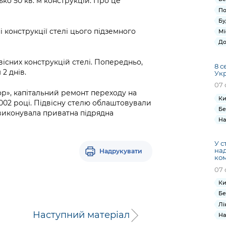
ко 50 кв. м конструкцій. Про це
По
Бу
 конструкції стелі цього підземного
Мі
До
існих конструкцій стелі. Попередньо,
8 с
2 днів.
Ук
07 
ор», капітальний ремонт переходу на
Ки
002 році. Підвісну стелю облаштовували
Бе
 виконувала приватна підрядна
На
У с
на
Надрукувати
ком
07 
Ки
Бе
Лі
Наступний матеріал
На