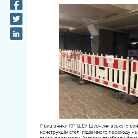
довідки
Структура
Лікарні 
Рішення та розпорядження
Освіта та
Проєкти розпоряджень, що
заклади
перебувають на погодженні
КМВА
Дороги, 
парковки
Навколи
середови
Працівники КП ШЕУ Шевченківського рай
конструкцій стелі підземного переходу на 