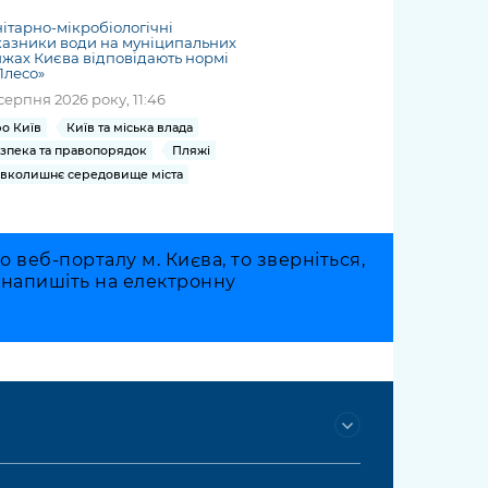
ітарно-мікробіологічні
азники води на муніципальних
жах Києва відповідають нормі
Плесо»
серпня 2026 року, 11:46
о Київ
Київ та міська влада
зпека та правопорядок
Пляжі
вколишнє середовище міста
веб-порталу м. Києва, то зверніться,
о напишіть на електронну