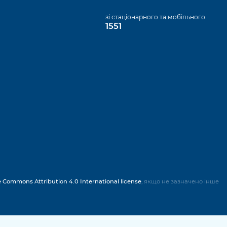
а
зі стаціонарного та мобільного
1551
e Commons Attribution 4.0 International license
, якщо не зазначено інше