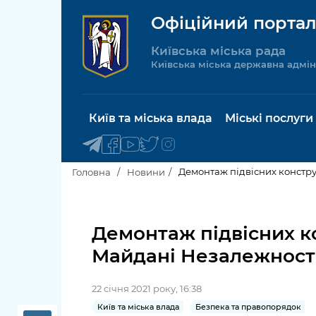
Офіційний портал
Київська міська рада
Київська міська державна адмін
Київ та міська влада
Міські послуги
Демонтаж підвісних констру
Головна
Новини
Київський міський голова
Будинок 
послуги
Демонтаж підвісних к
Київська міська рада
Майдані Незалежност
Пільги, су
Про Київ
соціальн
22 січня 2021 року, 16:38
Керівництво КМДА
Паспорт, 
Київ та міська влада
Безпека та правопорядок