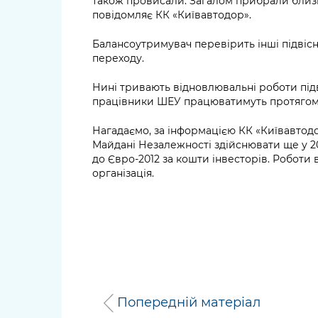
також провисали. Загалом прибрали близь
повідомляє КК «Київавтодор».
Балансоутримувач перевірить інші підвісні
переходу.
Нині тривають відновлювальні роботи підв
працівники ШЕУ працюватимуть протягом 
Нагадаємо, за інформацією КК «Київавтод
Майдані Незалежності здійснювати ще у 2
до Євро-2012 за кошти інвесторів. Роботи
організація.
Попередній матеріал