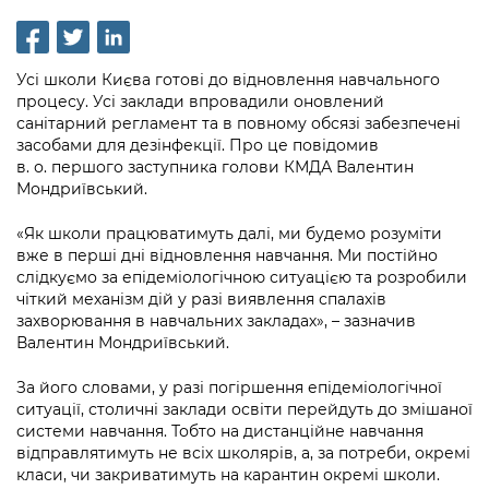
інформації
Рішення та розпорядження
Освіта та навчальні заклади
Громадська експертиза
Медіагалерея
Інформація з обмеженим доступом
Портал Послуг
Проєкти розпоряджень, що
Дороги, транспорт та парковки
Громадський бюджет
Підписатися на новини та анонси від
Усі школи Києва готові до відновлення навчального
перебувають на погодженні КМВА
Подати запит онлайн
КМДА / Subscribe to announcements
процесу. Усі заклади впровадили оновлений
Навколишнє середовище міста
Консультації з громадськістю
from the KCSA
санітарний регламент та в повному обсязі забезпечені
Рішення Київради
Проекти нормативно-правових та
засобами для дезінфекції. Про це повідомив
Містобудування та земельні ділянки
Громадська рада
інших актів
Порядок акредитації медіа /
в. о. першого заступника голови КМДА Валентин
Контактна інформація
Мондриївський.
Accreditation process
Культура, спорт, дозвілля
Петиції
Нормативна база
Графік роботи та прийому громадян
«Як школи працюватимуть далі, ми будемо розуміти
Подати журналістський запит /
Бізнес та ліцензування
Відкритий бюджет
Питання і відповіді про публічну
вже в перші дні відновлення навчання. Ми постійно
Submitting a media request
Вакансії
слідкуємо за епідеміологічною ситуацією та розробили
інформацію
Фінанси та бюджет
Контактний центр
чіткий механізм дій у разі виявлення спалахів
Зйомки в лікарнях в умовах воєнного
Статистика
захворювання в навчальних закладах», – зазначив
Порядок оскарження рішень, дій чи
стану / Rules for media coverage of
Безпека та правопорядок
Допомога учасникам АТО
Валентин Мондриївський.
бездіяльності розпорядників інформації
hospitals at work under martial law
Звернення громадян
Ритуальні послуги
Рада з питань внутрішньо переміщених
За його словами, у разі погіршення епідеміологічної
Звіти про опрацювання запитів на
Контакти для медіа / Contacts for mass
Регуляторна діяльність
ситуації, столичні заклади освіти перейдуть до змішаної
осіб при Київській міській військовій
публічну інформацію
media
Іноземцям / For foreigners
системи навчання. Тобто на дистанційне навчання
адміністрації
Промисловість і наука Києва
відправлятимуть не всіх школярів, а, за потреби, окремі
Інформація для споживачів
Пам'ятки культурної спадщини
класи, чи закриватимуть на карантин окремі школи.
«Ініціатива «Партнерство «Відкритий