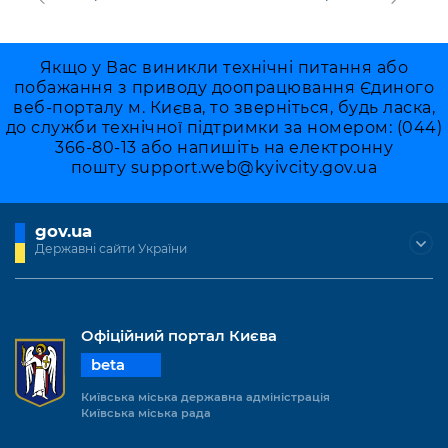
Якщо у Вас виникли технічні питання або
побажання з приводу доопрацювання Єдиного
веб-порталу м. Києва, то зверніться, будь ласка,
до служби технічної підтримки за номером: (044)
366-80-13 або напишіть на електронну
пошту
support.web@kyivcity.gov.ua
gov.ua
Державні сайти України
Офіційний портал Києва
beta
Київська міська державна адміністрація
Київська міська рада