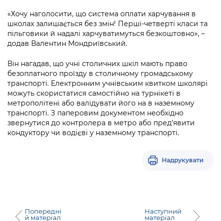
Підприємства, установи, організації
Уряд» – місцевий рівень»
Про відкриті дані
«Хочу наголосити, що система оплати харчування в
Портал Захисників та Захисниць
Kyiv International Relations
школах залишається без змін! Перші-четверті класи та
Важливе під час воєнного стану
Портал даних Києва
пільговики й надалі харчуватимуться безкоштовно», –
Безбар'єрність
додав Валентин Мондриївський.
Річні звіти
Публічні дашборди
Портал послуг
Він нагадав, що учні столичних шкіл мають право
Гендерна політика
безоплатного проїзду в столичному громадському
Міський застосунок Київ Цифровий
транспорті. Електронним учнівським квитком школярі
Безбар'єрність
можуть скористатися самостійно на турнікеті в
Важливе під час воєнного стану
метрополітені або валідувати його на в наземному
Київська міська військова адміністрація
транспорті. З паперовим документом необхідно
звернутися до контролера в метро або пред’явити
кондуктору чи водієві у наземному транспорті.
Надрукувати
Попередні
Наступний
й матеріал
матеріал