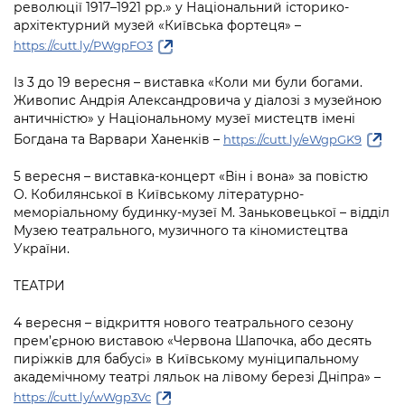
революції 1917–1921 рр.» у Національний історико-
архітектурний музей «Київська фортеця» –
https://cutt.ly/PWgpFO3
Із 3 до 19 вересня – виставка «Коли ми були богами.
Живопис Андрія Александровича у діалозі з музейною
античністю» у Національному музеї мистецтв імені
Богдана та Варвари Ханенків –
https://cutt.ly/eWgpGK9
5 вересня – виставка-концерт «Він і вона» за повістю
О. Кобилянської в Київському літературно-
меморіальному будинку-музеї М. Заньковецької – відділ
Музею театрального, музичного та кіномистецтва
України.
ТЕАТРИ
4 вересня – відкриття нового театрального сезону
прем’єрною виставою «Червона Шапочка, або десять
пиріжків для бабусі» в Київському муніципальному
академічному театрі ляльок на лівому березі Дніпра» –
https://cutt.ly/wWgp3Vc