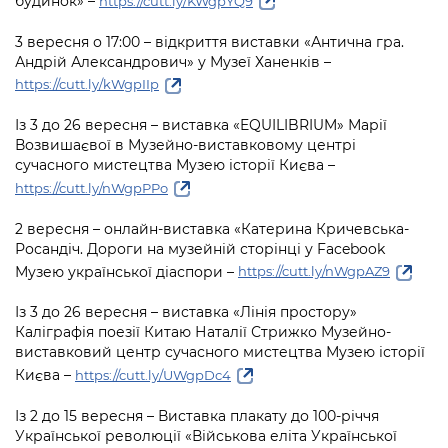
будинок» –
https://cutt.ly/KWgpYQ9
3 вересня о 17:00 – відкриття виставки «Антична гра.
Андрій Александрович» у Музеї Ханенків –
https://cutt.ly/kWgpIIp
Із 3 до 26 вересня – виставка «EQUILIBRIUM» Марії
Возвишаєвої в Музейно-виставковому центрі
сучасного мистецтва Музею історії Києва –
https://cutt.ly/nWgpPPo
2 вересня – онлайн-виставка «Катерина Кричевська-
Росандіч. Дороги на музейній сторінці у Facebook
Музею української діаспори –
https://cutt.ly/nWgpAZ9
Із 3 до 26 вересня – виставка «Лінія простору»
Каліграфія поезії Китаю Наталії Стрижко Музейно-
виставковий центр сучасного мистецтва Музею історії
Києва –
https://cutt.ly/UWgpDc4
Із 2 до 15 вересня – Виставка плакату до 100-річчя
Української революції «Військова еліта Української