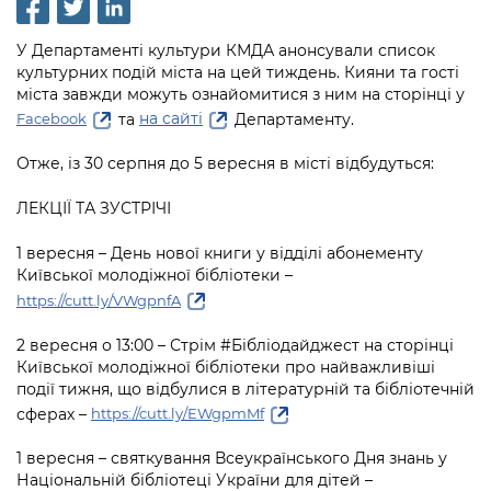
інформації
Рішення та розпорядження
Освіта та навчальні заклади
Громадська експертиза
Медіагалерея
Інформація з обмеженим доступом
Портал Послуг
У Департаменті культури КМДА анонсували список
Проєкти розпоряджень, що
Дороги, транспорт та парковки
Громадський бюджет
культурних подій міста на цей тиждень. Кияни та гості
Підписатися на новини та анонси від
перебувають на погодженні КМВА
Подати запит онлайн
міста завжди можуть ознайомитися з ним на сторінці у
КМДА / Subscribe to announcements
Навколишнє середовище міста
Консультації з громадськістю
та
на сайті
Департаменту.
Facebook
from the KCSA
Рішення Київради
Проекти нормативно-правових та
Містобудування та земельні ділянки
Громадська рада
інших актів
Отже, із 30 серпня до 5 вересня в місті відбудуться:
Порядок акредитації медіа /
Контактна інформація
Accreditation process
Культура, спорт, дозвілля
Петиції
ЛЕКЦІЇ ТА ЗУСТРІЧІ
Нормативна база
Графік роботи та прийому громадян
Подати журналістський запит /
Бізнес та ліцензування
Відкритий бюджет
1 вересня – День нової книги у відділі абонементу
Питання і відповіді про публічну
Submitting a media request
Вакансії
Київської молодіжної бібліотеки –
інформацію
Фінанси та бюджет
Контактний центр
https://cutt.ly/VWgpnfA
Зйомки в лікарнях в умовах воєнного
Статистика
Порядок оскарження рішень, дій чи
стану / Rules for media coverage of
Безпека та правопорядок
Допомога учасникам АТО
2 вересня о 13:00 – Стрім #Бібліодайджест на сторінці
бездіяльності розпорядників інформації
hospitals at work under martial law
Звернення громадян
Київської молодіжної бібліотеки про найважливіші
Ритуальні послуги
Рада з питань внутрішньо переміщених
події тижня, що відбулися в літературній та бібліотечній
Звіти про опрацювання запитів на
Контакти для медіа / Contacts for mass
Регуляторна діяльність
осіб при Київській міській військовій
сферах –
https://cutt.ly/EWgpmMf
публічну інформацію
media
Іноземцям / For foreigners
адміністрації
Промисловість і наука Києва
1 вересня – святкування Всеукраїнського Дня знань у
Інформація для споживачів
Пам'ятки культурної спадщини
Національній бібліотеці України для дітей –
«Ініціатива «Партнерство «Відкритий