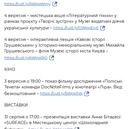
Підприємства, установи, організації
https://cutt.ly/KWgpWmy
Уряд» – місцевий рівень»
Про відкриті дані
Портал Захисників та Захисниць
Kyiv International Relations
4 вересня – мистецька акція «Літературний пікнік» у
Важливе під час воєнного стану
Портал даних Києва
Безбар'єрність
рамках проєкту «Творчі зустрічі» у Музеї видатних діячів
Річні звіти
української культури –
https://cutt.ly/OWgpEnK
Публічні дашборди
Портал послуг
Гендерна політика
4 вересня – інтерактивна лекція «Кавові історії
Міський застосунок Київ Цифровий
Грушевських» у Історико-меморіальному музеї Михайла
Безбар'єрність
Грушевського – філія Музею історії міста Києва –
Важливе під час воєнного стану
https://cutt.ly/pWgpRlO
Київська міська військова адміністрація
КІНО
3 вересня о 19:00 – показ фільму-дослідження «Поліські
Тенета» команди DocNoteFilms у кінотеатрі «Ліра». Вхід
безкоштовний –
https://cutt.ly/bWgpTxk
ВИСТАВКИ
31 серпня о 17:00 – презентація виставки Анни Бітаєвої
«SURFACE» в Мистецькому центрі «Шоколадний