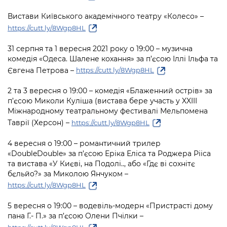
Вистави Київського академічного театру «Колесо» –
https://cutt.ly/8Wgp8HL
31 серпня та 1 вересня 2021 року о 19:00 – музична
комедія «Одеса. Шалене кохання» за п’єсою Іллі Ільфа та
Євгена Петрова –
https://cutt.ly/8Wgp8HL
2 та 3 вересня о 19:00 – комедія «Блаженний острів» за
п’єсою Миколи Куліша (вистава бере участь у XXIII
Міжнародному театральному фестивалі Мельпомена
Таврії (Херсон) –
https://cutt.ly/8Wgp8HL
4 вересня о 19:00 – романтичний трилер
«DoubleDouble» за п’єсою Еріка Еліса та Роджера Рііса
та вистава «У Києві, на Подолі.., або «Гдє ві сохнітє
бєльйо?» за Миколою Янчуком –
https://cutt.ly/8Wgp8HL
5 вересня о 19:00 – водевіль-модерн «Пристрасті дому
пана Г.- П.» за п’єсою Олени Пчілки –