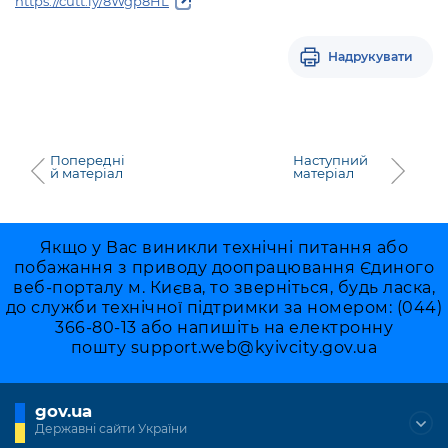
https://cutt.ly/8Wgp8HL
Надрукувати
Попередні
Наступний
й матеріал
матеріал
Якщо у Вас виникли технічні питання або
побажання з приводу доопрацювання Єдиного
веб-порталу м. Києва, то зверніться, будь ласка,
до служби технічної підтримки за номером: (044)
366-80-13 або напишіть на електронну
пошту
support.web@kyivcity.gov.ua
gov.ua
Державні сайти України