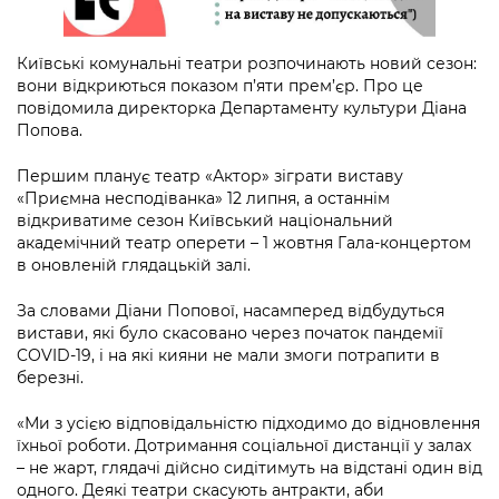
Підприємства, установи, організації
Уряд» – місцевий рівень»
Про відкриті дані
Портал Захисників та Захисниць
Kyiv International Relations
Важливе під час воєнного стану
Київські комунальні театри розпочинають новий сезон:
Портал даних Києва
Безбар'єрність
вони відкриються показом п’яти прем’єр. Про це
Річні звіти
повідомила директорка Департаменту культури Діана
Публічні дашборди
Портал послуг
Попова.
Гендерна політика
Міський застосунок Київ Цифровий
Першим планує театр «Актор» зіграти виставу
Безбар'єрність
«Приємна несподіванка» 12 липня, а останнім
Важливе під час воєнного стану
відкриватиме сезон Київський національний
Київська міська військова адміністрація
академічний театр оперети – 1 жовтня Гала-концертом
в оновленій глядацькій залі.
За словами Діани Попової, насамперед відбудуться
вистави, які було скасовано через початок пандемії
COVID-19, і на які кияни не мали змоги потрапити в
березні.
«Ми з усією відповідальністю підходимо до відновлення
їхньої роботи. Дотримання соціальної дистанції у залах
– не жарт, глядачі дійсно сидітимуть на відстані один від
одного. Деякі театри скасують антракти, аби