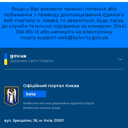
Якщо у Вас виникли технічні питання або
побажання з приводу доопрацювання Єдиного
веб-порталу м. Києва, то зверніться, будь ласка,
до служби технічної підтримки за номером: (044)
366-80-13 або напишіть на електронну
пошту
support.web@kyivcity.gov.ua
gov.ua
Державні сайти України
Офіційний портал Києва
beta
Київська міська державна адміністрація
Київська міська рада
вул. Хрещатик, 36, м. Київ, 01001