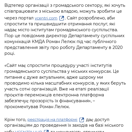
інформації
Рішення та розпорядження
Освіта та навчальні заклади
Громадська експертиза
Відтепер організації з громадського сектору, які хочуть
Медіагалерея
співпрацювати з міською владою, можуть зробити це
Інформація з обмеженим доступом
Портал Послуг
Проєкти розпоряджень, що
Дороги, транспорт та парковки
Громадський бюджет
через портал
. Сайт розроблено, аби
vcentri.com
Підписатися на новини та анонси від
перебувають на погодженні КМВА
спростити та пришвидшити отримання послуг, які
Подати запит онлайн
КМДА / Subscribe to announcements
Навколишнє середовище міста
надає місто інститутам громадянського суспільства.
Консультації з громадськістю
from the KCSA
Рішення Київради
Пор це повідомив директор Департаменту суспільних
Проекти нормативно-правових та
комунікацій КМДА Роман Лелюк під час публічного
Містобудування та земельні ділянки
Громадська рада
інших актів
Порядок акредитації медіа /
Контактна інформація
представлення звіту про роботу Департаменту в 2020
Accreditation process
році.
Культура, спорт, дозвілля
Петиції
Нормативна база
Графік роботи та прийому громадян
Подати журналістський запит /
«Сайт має спростити процедуру участі інститутів
Бізнес та ліцензування
Відкритий бюджет
Питання і відповіді про публічну
Submitting a media request
громадянського суспільства у міських конкурсах. Це
Вакансії
інформацію
питання є дуже актуальним, адже щороку ми
Фінанси та бюджет
Контактний центр
Зйомки в лікарнях в умовах воєнного
проводимо кілька масштабних конкурсів, у яких беруть
Статистика
Порядок оскарження рішень, дій чи
участь сотні організацій. Вже на етапі реалізації
стану / Rules for media coverage of
Безпека та правопорядок
Допомога учасникам АТО
бездіяльності розпорядників інформації
проєктів-переможців електронна платформа
hospitals at work under martial law
Звернення громадян
забезпечує прозорість їх фінансування», –
Ритуальні послуги
Рада з питань внутрішньо переміщених
Звіти про опрацювання запитів на
прокоментував Роман Лелюк.
Контакти для медіа / Contacts for mass
Регуляторна діяльність
осіб при Київській міській військовій
публічну інформацію
media
Іноземцям / For foreigners
адміністрації
Крім того,
дає доступ
реєстрація на платформі
Промисловість і наука Києва
Інформація для споживачів
організаціям до проведення їх заходів на базі міського
Пам'ятки культурної спадщини
«Ініціатива «Партнерство «Відкритий
хабу
та можливість отримати
VCENTRI HUB