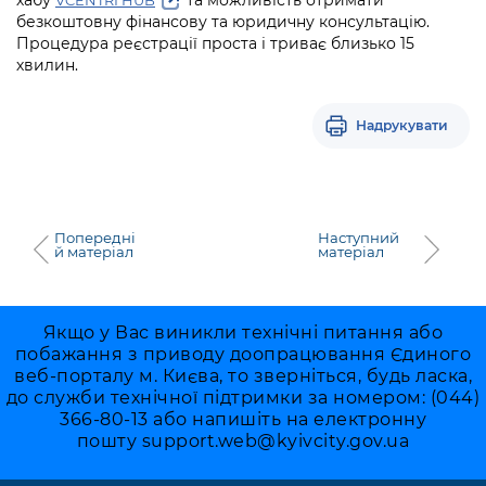
Підприємства, установи, організації
Уряд» – місцевий рівень»
Про відкриті дані
безкоштовну фінансову та юридичну консультацію.
Портал Захисників та Захисниць
Процедура реєстрації проста і триває близько 15
Kyiv International Relations
Важливе під час воєнного стану
хвилин.
Портал даних Києва
Безбар'єрність
Річні звіти
Публічні дашборди
Портал послуг
Надрукувати
Гендерна політика
Міський застосунок Київ Цифровий
Безбар'єрність
Важливе під час воєнного стану
Київська міська військова адміністрація
Попередні
Наступний
й матеріал
матеріал
Якщо у Вас виникли технічні питання або
побажання з приводу доопрацювання Єдиного
веб-порталу м. Києва, то зверніться, будь ласка,
до служби технічної підтримки за номером: (044)
366-80-13 або напишіть на електронну
пошту
support.web@kyivcity.gov.ua