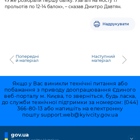
«Уже розібрали першу балку. Узагалі на мосту 17
прольотів по 12-14 балок», – сказав Дмитро Давтян.
Надрукувати
Попередні
Наступний
й матеріал
матеріал
Якщо у Вас виникли технічні питання або
побажання з приводу доопрацювання Єдиного
веб-порталу м. Києва, то зверніться, будь ласка,
до служби технічної підтримки за номером: (044)
366-80-13 або напишіть на електронну
пошту
support.web@kyivcity.gov.ua
gov.ua