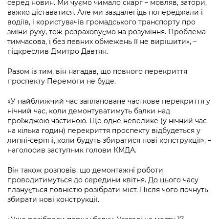
серед новин. Ми чуємо чимало скарг – мовляв, затори,
Підприємства, установи, організації
Уряд» – місцевий рівень»
Про відкриті дані
важко діставатися. Але ми заздалегідь попереджали і
Портал Захисників та Захисниць
водіїв, і користувачів громадського транспорту про
Kyiv International Relations
Важливе під час воєнного стану
Портал даних Києва
зміни руху, тож розраховуємо на розуміння. Проблема
Безбар'єрність
тимчасова, і без певних обмежень її не вирішити», –
Річні звіти
Публічні дашборди
підкреслив Дмитро Давтян.
Портал послуг
Гендерна політика
Разом із тим, він нагадав, що повного перекриття
Міський застосунок Київ Цифровий
проспекту Перемоги не буде.
Безбар'єрність
Важливе під час воєнного стану
«У найближчий час заплановане часткове перекриття у
Київська міська військова адміністрація
нічний час, коли демонтуватимуть балки над
проїжджою частиною. Ще одне невелике (у нічний час
на кілька годин) перекриття проспекту відбудеться у
липні-серпні, коли будуть збиратися нові конструкції», –
наголосив заступник голови КМДА.
Він також розповів, що демонтажні роботи
проводитимуться до середини квітня. До цього часу
планується повністю розібрати міст. Після чого почнуть
збирати нові конструкції.