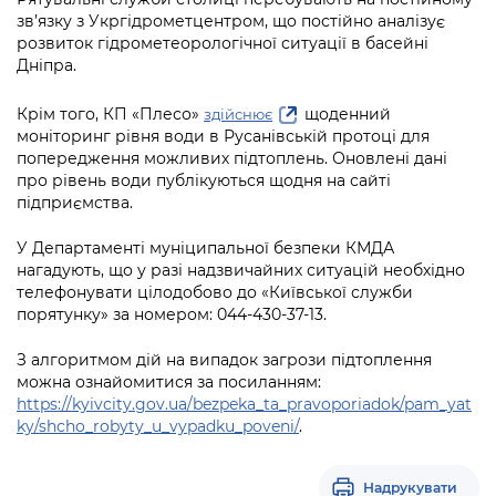
Підприємства, установи, організації
Уряд» – місцевий рівень»
Про відкриті дані
зв’язку з Укргідрометцентром, що постійно аналізує
Портал Захисників та Захисниць
розвиток гідрометеорологічної ситуації в басейні
Kyiv International Relations
Важливе під час воєнного стану
Дніпра.
Портал даних Києва
Безбар'єрність
Річні звіти
Крім того, КП «Плесо»
щоденний
Публічні дашборди
здійснює
Портал послуг
моніторинг рівня води в Русанівській протоці для
Гендерна політика
попередження можливих підтоплень. Оновлені дані
Міський застосунок Київ Цифровий
про рівень води публікуються щодня на сайті
Безбар'єрність
підприємства.
Важливе під час воєнного стану
Київська міська військова адміністрація
У Департаменті муніципальної безпеки КМДА
нагадують, що у разі надзвичайних ситуацій необхідно
телефонувати цілодобово до «Київської служби
порятунку» за номером: 044-430-37-13.
З алгоритмом дій на випадок загрози підтоплення
можна ознайомитися за посиланням:
https://kyivcity.gov.ua/bezpeka_ta_pravoporiadok/pam_yat
ky/shcho_robyty_u_vypadku_poveni/
.
Надрукувати