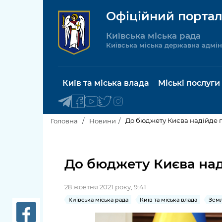
Офіційний портал
Київська міська рада
Київська міська державна адмін
Київ та міська влада
Міські послуги
До бюджету Києва надійде 
Головна
Новини
Київський міський голова
Будинок 
послуги
До бюджету Києва над
Київська міська рада
Пільги, су
28 жовтня 2021 року, 9:41
Про Київ
соціальн
Київська міська рада
Київ та міська влада
Зем
Керівництво КМДА
Паспорт, 