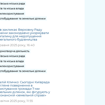
ївська міська рада
їв та міська влада
млекористування
стобудування та земельні ділянки
в закликає Верховну Раду
аїни законодавчо унормувати
огалину для недопущення
егального будівництва
травня 2025 року, 16:40
рмотворча діяльність
ївська міська рада
їв та міська влада
млекористування
стобудування та земельні ділянки
алій Кличко: Сьогодні Київрада
гляне повернення в
истування громади 7-ми
ельних ділянок, які фігурують у
онансній «земельній справі»
квітня 2025 року, 11:55