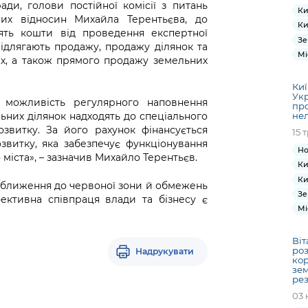
ади, голови постійної комісії з питань
Ки
ьних відносин Михайла Терентьєва, до
Ки
ять кошти від проведення експертної
Зе
підлягають продажу, продажу ділянок та
Мі
ах, а також прямого продажу земельних
Киї
Укр
в можливість регулярного наповнення
пр
ьних ділянок надходять до спеціального
нел
звитку. За його рахунок фінансується
15 
звитку, яка забезпечує функціонування
Но
 міста», – зазначив Михайло Терентьєв.
Ки
Ки
наближення до червоної зони й обмежень
Зе
фективна співпраця влади та бізнесу є
Мі
Віт
роз
Надрукувати
кор
зем
рез
03 