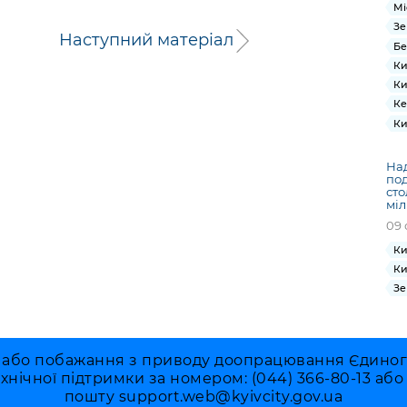
Мі
Зе
Наступний матеріал
Бе
Ки
Ки
Ке
Ки
На
под
сто
міл
09 
Ки
Ки
Зе
 або побажання з приводу доопрацювання Єдиного 
ехнічної підтримки за номером: (044) 366-80-13 аб
пошту
support.web@kyivcity.gov.ua