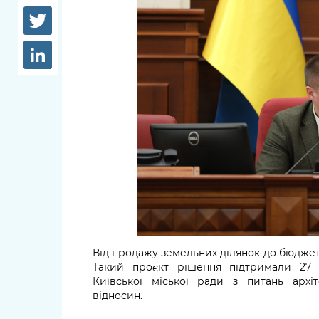
довідки
Структура
Лікарні 
Рішення та розпорядження
Освіта та
Проєкти розпоряджень, що
заклади
перебувають на погодженні
КМВА
Дороги, 
парковки
Навколи
середови
Від продажу земельних ділянок до бюджет
Такий проєкт рішення підтримали 27 ж
Київської міської ради з питань архі
відносин.