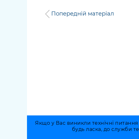
Попередній матеріал
Якщо у Вас виникли технічні питання
будь ласка, до служби т