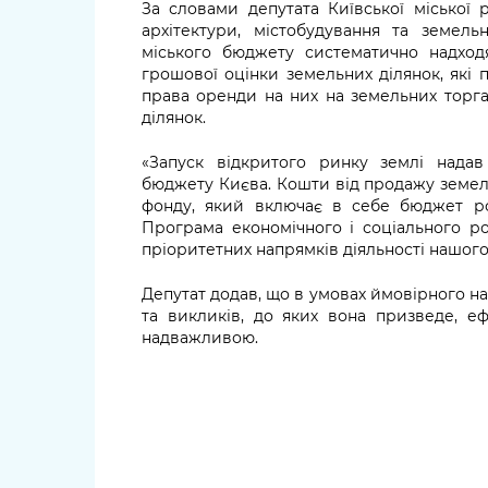
За словами депутата Київської міської р
архітектури, містобудування та земел
міського бюджету систематично надход
грошової оцінки земельних ділянок, які 
права оренди на них на земельних торг
ділянок.
«Запуск відкритого ринку землі нада
бюджету Києва. Кошти від продажу земел
фонду, який включає в себе бюджет ро
Програма економічного і соціального ро
пріоритетних напрямків діяльності нашого
Депутат додав, що в умовах ймовірного 
та викликів, до яких вона призведе, е
надважливою.