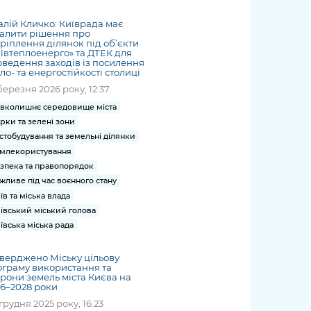
жет
Річні звіти
Києва
журналіст
міській військовій
coverage
Портал послуг
док
и та
ський
адміністрації
алій Кличко: Київрада має
of
нтр
Гендерна політика
алити рішення про
Публічні
рження
и від
запит /
hospitals
ріплення ділянок під об’єкти
Міський застосунок Київ
дашборди
ь, дій чи
 /
«Ініціатива
ївтеплоенерго» та ДТЕК для
Submitting
at work
Безбар'єрність
ведення заходів із посилення
Цифровий
яльності
ribe
«Партнерство
a media
under
ло- та енергостійкості столиці
рядників
«Відкритий Уряд» –
request
martial law
березня 2026 року, 12:37
Київська міська військова
Важливе під час
мації
unce
місцевий рівень»
вколишнє середовище міста
адміністрація
воєнного стану
s
Контакти
рки та зелені зони
 про
Важливе під час
the
для медіа
стобудування та земельні ділянки
цювання
воєнного стану
/ Contacts
млекористування
ів на
for mass
зпека та правопорядок
чну
жливе під час воєнного стану
media
рмацію
їв та міська влада
ївський міський голова
ївська міська рада
верджено Міську цільову
граму використання та
рони земель міста Києва на
6–2028 роки
грудня 2025 року, 16:23