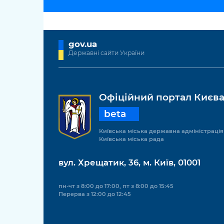
gov.ua
Державні сайти України
Офіційний портал Києв
beta
Київська міська державна адміністрація
Київська міська рада
вул. Хрещатик, 36, м. Київ, 01001
пн-чт з 8:00 до 17:00, пт з 8:00 до 15:45
Перерва з 12:00 до 12:45