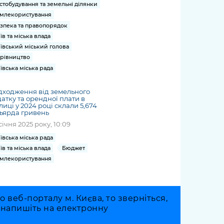
стобудування та земельні ділянки
млекористування
зпека та правопорядок
їв та міська влада
ївський міський голова
рівництво
ївська міська рада
дходження від земельного
атку та орендної плати в
лиці у 2024 році склали 5,674
ьярда гривень
січня 2025 року, 10:09
ївська міська рада
їв та міська влада
Бюджет
млекористування
веб-порталу м. Києва, то зверніться,
о напишіть на електронну