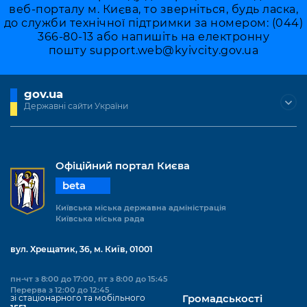
веб-порталу м. Києва, то зверніться, будь ласка,
до служби технічної підтримки за номером: (044)
366-80-13 або напишіть на електронну
пошту
support.web@kyivcity.gov.ua
gov.ua
Державні сайти України
Офіційний портал Києва
beta
Київська міська державна адміністрація
Київська міська рада
вул. Хрещатик, 36, м. Київ, 01001
пн-чт з 8:00 до 17:00, пт з 8:00 до 15:45
Перерва з 12:00 до 12:45
зі стаціонарного та мобільного
Громадськості