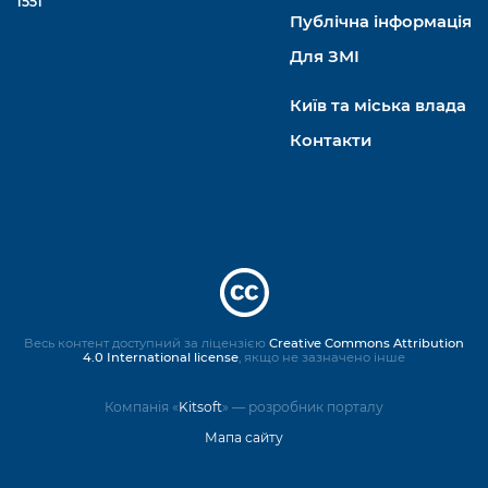
1551
Публічна інформація
Для ЗМІ
Київ та міська влада
Контакти
Весь контент доступний за ліцензією
Creative Commons Attribution
4.0 International license
, якщо не зазначено інше
Компанія «
Kitsoft
» — розробник порталу
Мапа сайту