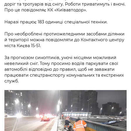
Підприємства, установи, організації
доріг та тротуарів від снігу. Роботи триватимуть і вночі.
Уряд» – місцевий рівень»
Про відкриті дані
Портал Захисників та Захисниць
Про це повідомляє КК «Київавтодор».
Kyiv International Relations
Важливе під час воєнного стану
Портал даних Києва
Безбар'єрність
Наразі працює 183 одиниці спеціальної техніки.
Річні звіти
Публічні дашборди
Портал послуг
Про необроблені протиожеледними засобами ділянки
Гендерна політика
й території можна повідомляти до Контактного центру
Міський застосунок Київ Цифровий
міста Києва 15-51.
Безбар'єрність
За прогнозом синоптиків, уночі місцями можливий
Важливе під час воєнного стану
Київська міська військова адміністрація
невеликий сніг. Тому просимо водіїв паркувати свої
автомобілі відповідно до правил, щоб не заважати
працювати спецтранспорту комунальних та екстрених
служб.