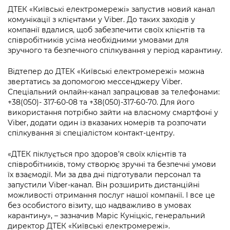
інформації
Рішення та розпорядження
Освіта та навчальні заклади
Громадська експертиза
ДТЕК «Київські електромережі» запустив новий канал
Медіагалерея
комунікації з клієнтами у Viber. До таких заходів у
Інформація з обмеженим доступом
Портал Послуг
Проєкти розпоряджень, що
Дороги, транспорт та парковки
компанії вдалися, щоб забезпечити своїх клієнтів та
Громадський бюджет
Підписатися на новини та анонси від
перебувають на погодженні КМВА
співробітників усіма необхідними умовами для
Подати запит онлайн
КМДА / Subscribe to announcements
зручного та безпечного спілкування у період карантину.
Навколишнє середовище міста
Консультації з громадськістю
from the KCSA
Рішення Київради
Проекти нормативно-правових та
Відтепер до ДТЕК «Київські електромережі» можна
Містобудування та земельні ділянки
Громадська рада
інших актів
Порядок акредитації медіа /
звертатись за допомогою мессенджеру Viber.
Контактна інформація
Accreditation process
Спеціальний онлайн-канал запрацював за телефонами:
Культура, спорт, дозвілля
Петиції
Нормативна база
+38(050)- 317-60-08 та +38(050)-317-60-70. Для його
Графік роботи та прийому громадян
Подати журналістський запит /
використання потрібно зайти на власному смартфоні у
Бізнес та ліцензування
Відкритий бюджет
Питання і відповіді про публічну
Submitting a media request
Viber, додати один із вказаних номерів та розпочати
Вакансії
інформацію
спілкування зі спеціалістом контакт-центру.
Фінанси та бюджет
Контактний центр
Зйомки в лікарнях в умовах воєнного
Статистика
Порядок оскарження рішень, дій чи
«ДТЕК піклується про здоров’я своїх клієнтів та
стану / Rules for media coverage of
Безпека та правопорядок
Допомога учасникам АТО
бездіяльності розпорядників інформації
співробітників, тому створює зручні та безпечні умови
hospitals at work under martial law
Звернення громадян
їх взаємодії. Ми за два дні підготували персонал та
Ритуальні послуги
Рада з питань внутрішньо переміщених
запустили Viber-канал. Він розширить дистанційні
Звіти про опрацювання запитів на
Контакти для медіа / Contacts for mass
Регуляторна діяльність
осіб при Київській міській військовій
можливості отримання послуг нашої компанії. І все це
публічну інформацію
media
Іноземцям / For foreigners
адміністрації
без особистого візиту, що надважливо в умовах
Промисловість і наука Києва
карантину», – зазначив Маріс Куніцкіс, генеральний
Інформація для споживачів
Пам'ятки культурної спадщини
«Ініціатива «Партнерство «Відкритий
директор ДТЕК «Київські електромережі».