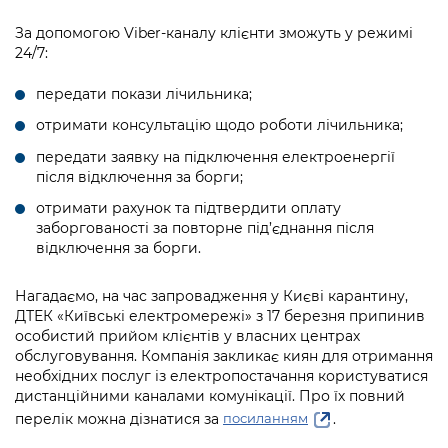
Підприємства, установи, організації
Уряд» – місцевий рівень»
Про відкриті дані
Портал Захисників та Захисниць
За допомогою Viber-каналу клієнти зможуть у режимі
Kyiv International Relations
24/7:
Важливе під час воєнного стану
Портал даних Києва
Безбар'єрність
Річні звіти
передати покази лічильника;
Публічні дашборди
Портал послуг
отримати консультацію щодо роботи лічильника;
Гендерна політика
Міський застосунок Київ Цифровий
передати заявку на підключення електроенергії
Безбар'єрність
після відключення за борги;
Важливе під час воєнного стану
отримати рахунок та підтвердити оплату
Київська міська військова адміністрація
заборгованості за повторне під’єднання після
відключення за борги.
Нагадаємо, на час запровадження у Києві карантину,
ДТЕК «Київські електромережі» з 17 березня припинив
особистий прийом клієнтів у власних центрах
обслуговування. Компанія закликає киян для отримання
необхідних послуг із електропостачання користуватися
дистанційними каналами комунікації. Про їх повний
перелік можна дізнатися за
.
посиланням