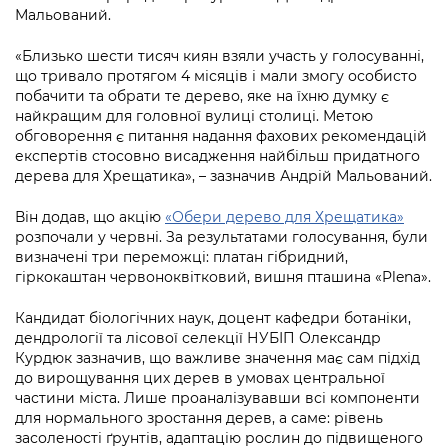
Підприємства, установи, організації
Уряд» – місцевий рівень»
Мальований.
Про відкриті дані
Портал Захисників та Захисниць
Kyiv International Relations
«Близько шести тисяч киян взяли участь у голосуванні,
Важливе під час воєнного стану
Портал даних Києва
Безбар'єрність
що тривало протягом 4 місяців і мали змогу особисто
Річні звіти
побачити та обрати те дерево, яке на їхню думку є
Публічні дашборди
Портал послуг
найкращим для головної вулиці столиці. Метою
Гендерна політика
обговорення є питання надання фахових рекомендацій
Міський застосунок Київ Цифровий
експертів стосовно висадження найбільш придатного
Безбар'єрність
дерева для Хрещатика», – зазначив Андрій Мальований.
Важливе під час воєнного стану
Київська міська військова адміністрація
Він додав, що акцію
«Обери дерево для Хрещатика»
розпочали у червні. За результатами голосування, були
визначені три переможці: платан гібридний,
гіркокаштан червоноквітковий, вишня пташина «Plena».
Кандидат біологічних наук, доцент кафедри ботаніки,
дендрології та лісової селекції НУБІП Олександр
Курдюк зазначив, що важливе значення має сам підхід
до вирощування цих дерев в умовах центральної
частини міста. Лише проаналізувавши всі компоненти
для нормального зростання дерев, а саме: рівень
засоленості ґрунтів, адаптацію рослин до підвищеного