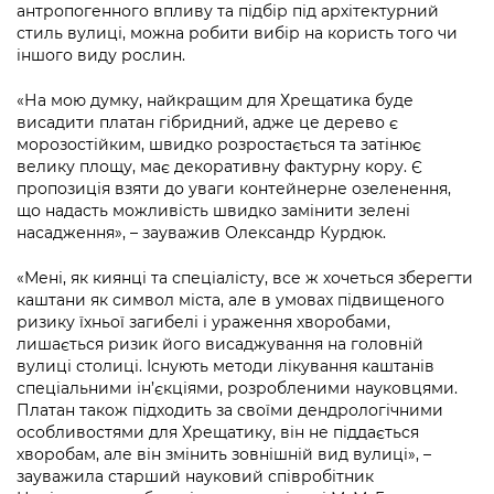
антропогенного впливу та підбір під архітектурний
стиль вулиці, можна робити вибір на користь того чи
іншого виду рослин.
«На мою думку, найкращим для Хрещатика буде
висадити платан гібридний, адже це дерево є
морозостійким, швидко розростається та затінює
велику площу, має декоративну фактурну кору. Є
пропозиція взяти до уваги контейнерне озеленення,
що надасть можливість швидко замінити зелені
насадження», – зауважив Олександр Курдюк.
«Мені, як киянці та спеціалісту, все ж хочеться зберегти
каштани як символ міста, але в умовах підвищеного
ризику їхньої загибелі і ураження хворобами,
лишається ризик його висаджування на головній
вулиці столиці. Існують методи лікування каштанів
спеціальними ін’єкціями, розробленими науковцями.
Платан також підходить за своїми дендрологічними
особливостями для Хрещатику, він не піддається
хворобам, але він змінить зовнішній вид вулиці», –
зауважила старший науковий співробітник