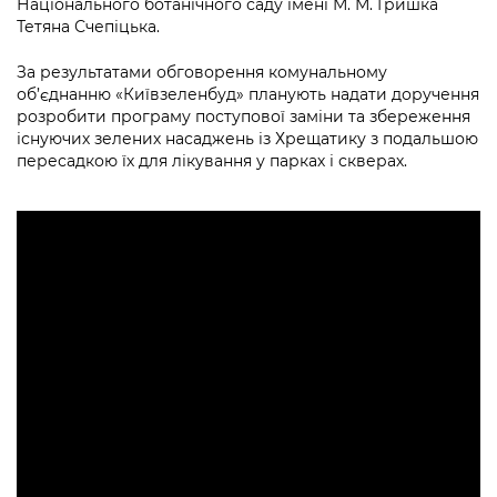
Національного ботанічного саду імені М. М. Гришка
Тетяна Счепіцька.
За результатами обговорення комунальному
об’єднанню «Київзеленбуд» планують надати доручення
розробити програму поступової заміни та збереження
існуючих зелених насаджень із Хрещатику з подальшою
пересадкою їх для лікування у парках і скверах.