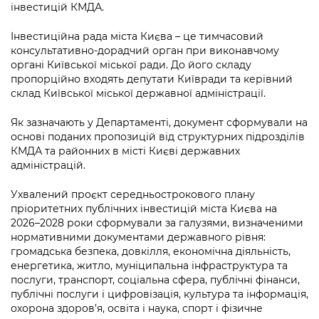
Підприємства, установи, організації
інвестицій КМДА.
Уряд» – місцевий рівень»
Про відкриті дані
Портал Захисників та Захисниць
Kyiv International Relations
Інвестиційна рада міста Києва – це тимчасовий
Важливе під час воєнного стану
Портал даних Києва
Безбар'єрність
консультативно-дорадчий орган при виконавчому
Річні звіти
органі Київської міської ради. До його складу
Публічні дашборди
пропорційно входять депутати Київради та керівний
Портал послуг
склад Київської міської державної адміністрації.
Гендерна політика
Міський застосунок Київ Цифровий
Як зазначають у Департаменті, документ сформували на
Безбар'єрність
основі поданих пропозицій від структурних підрозділів
Важливе під час воєнного стану
КМДА та районних в місті Києві державних
Київська міська військова адміністрація
адміністрацій.
Ухвалений проєкт середньострокового плану
пріоритетних публічних інвестицій міста Києва на
2026–2028 роки сформували за галузями, визначеними
нормативними документами державного рівня:
громадська безпека, довкілля, економічна діяльність,
енергетика, житло, муніципальна інфраструктура та
послуги, транспорт, соціальна сфера, публічні фінанси,
публічні послуги і цифровізація, культура та інформація,
охорона здоров’я, освіта і наука, спорт і фізичне