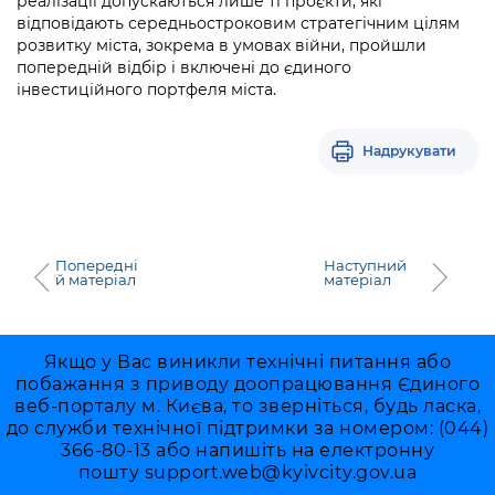
реалізації допускаються лише ті проєкти, які
відповідають середньостроковим стратегічним цілям
розвитку міста, зокрема в умовах війни, пройшли
попередній відбір і включені до єдиного
інвестиційного портфеля міста.
Надрукувати
Попередні
Наступний
й матеріал
матеріал
Якщо у Вас виникли технічні питання або
побажання з приводу доопрацювання Єдиного
веб-порталу м. Києва, то зверніться, будь ласка,
до служби технічної підтримки за номером: (044)
366-80-13 або напишіть на електронну
пошту
support.web@kyivcity.gov.ua