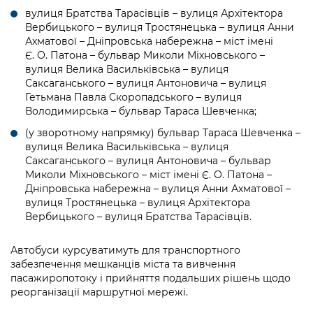
Підприємства, установи, організації
Уряд» – місцевий рівень»
вулиця Братства Тарасівців – вулиця Архітектора
Про відкриті дані
Портал Захисників та Захисниць
Вербицького – вулиця Тростянецька – вулиця Анни
Kyiv International Relations
Важливе під час воєнного стану
Ахматової – Дніпровська набережна – міст імені
Портал даних Києва
Безбар'єрність
Є. О. Патона – бульвар Миколи Міхновського –
Річні звіти
вулиця Велика Васильківська – вулиця
Публічні дашборди
Портал послуг
Саксаганського – вулиця Антоновича – вулиця
Гендерна політика
Гетьмана Павла Скоропадського – вулиця
Міський застосунок Київ Цифровий
Володимирська – бульвар Тараса Шевченка;
Безбар'єрність
(у зворотному напрямку) бульвар Тараса Шевченка –
Важливе під час воєнного стану
вулиця Велика Васильківська – вулиця
Київська міська військова адміністрація
Саксаганського – вулиця Антоновича – бульвар
Миколи Міхновського – міст імені Є. О. Патона –
Дніпровська набережна – вулиця Анни Ахматової –
вулиця Тростянецька – вулиця Архітектора
Вербицького – вулиця Братства Тарасівців.
Автобуси курсуватимуть для транспортного
забезпечення мешканців міста та вивчення
пасажиропотоку і прийняття подальших рішень щодо
реорганізації маршрутної мережі.