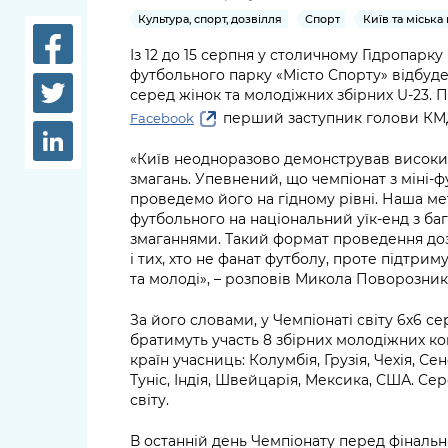
довідки
Культура, спорт, дозвілля
Спорт
Київ та міська
Структура
Лікарні 
Із 12 до 15 серпня у столичному Гідропарку
Рішення та розпорядження
футбольного парку «Місто Спорту» відбудет
Освіта та
серед жінок та молодіжних збірних U-23. П
Проєкти розпоряджень, що
заклади
перший заступник голови КМ
Facebook
перебувають на погодженні
КМВА
«Київ неодноразово демонстрував високи
Дороги, 
змагань. Упевнений, що чемпіонат з міні-ф
парковки
проведемо його на гідному рівні. Наша ме
футбольного на національний уїк-енд з б
Навколи
змаганнями. Такий формат проведення доз
середови
і тих, хто не фанат футболу, проте підтри
та молоді», – розповів Микола Поворозник
За його словами, у Чемпіонаті світу 6х6 с
братимуть участь 8 збірних молодіжних ко
країн учасниць: Колумбія, Грузія, Чехія, С
Туніс, Індія, Швейцарія, Мексика, США. С
світу.
В останній день Чемпіонату перед фіналь