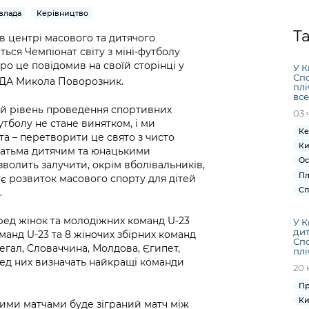
Громадська
Вакансії
Відкритий бюд
ся на
 влада
Керівництво
експертиза
Фінанси та бюджет
Інформація з
Поря
новин
Статистика
Контактний це
Т
та медицина
обмеженим
оска
анонс
 в центрі масового та дитячого
Громадський
Безпека та
ься Чемпіонат світу з міні-футболу
доступом
рішен
КМДА
Звернення громадян
 навчальні
бюджет
правопорядок
ро це повідомив на своїй сторінці у
безді
Subsc
У К
Спо
ДА Микола Поворозник.
Подати запит
розпо
to
плі
Регуляторна діяльність
Ритуальні послуги
все
онлайн
інфор
anno
й рівень проведення спортивних
транспорт та
03 
ment
утболу не стане винятком, і ми
Іноземцям / For
Проекти
Звіти
from 
Ке
та – перетворити це свято з чисто
foreigners
нормативно-
опра
Ки
KCSA
агатьма дитячим та юнацькими
шнє
правових та
запит
Ос
волить залучити, окрім вболівальників,
ще міста
інших актів
Пл
публі
мує розвиток масового спорту для дітей
Сп
.
інфо
еред жінок та молодіжних команд U-23
У К
дит
манд U-23 та 8 жіночих збірних команд
Спо
енегал, Словаччина, Молдова, Єгипет,
плі
еред них визначать найкращі команди
20 
Пр
Ки
ними матчами буде зіграний матч між