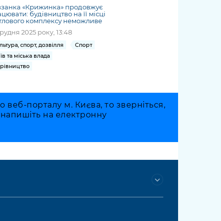
взанка «Крижинка» продовжує
цювати: будівництво на її місці
тлового комплексу неможливе
грудня 2025 року, 13:48
льтура, спорт, дозвілля
Спорт
їв та міська влада
рівництво
веб-порталу м. Києва, то зверніться,
о напишіть на електронну