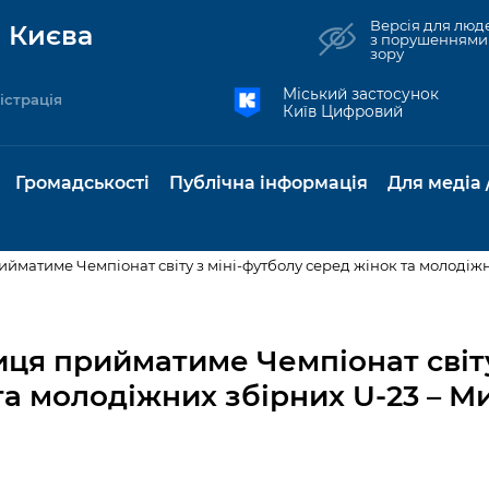
Версія для люд
 Києва
з порушеннями
зору
Міський застосунок
істрація
Київ Цифровий
Громадськості
Публічна інформація
Для медіа 
прийматиме Чемпіонат світу з міні-футболу серед жінок та молоді
та комунальні
Реєстр громадських
Рішення Київради
Доступ до
Містобудування та
Консультації з
Норм
Нови
об'єднань
публічної
земельні ділянки
громадськістю
база
Анон
лиця прийматиме Чемпіонат світу
Контактна інформація
інформації
та молодіжних збірних U-23 – М
бсидії та
Громадські слухання
Культура, спорт,
Громадська рад
Питан
Медіа
Графік роботи та прийому
ий захист
Про систему
дозвілля
відпов
рея
Місцеві ініціативи
громадян
Петиції
обліку публічної
публі
свідоцтва та
Бізнес та ліцензування
Підп
інформації
інфо