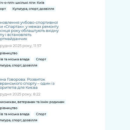
іч-о-пліч шкільні ліги: Київ
орт
Культура, спорт, дозвілля
новлення учбово-спортивної
и «Спартак»: у межах ремонту
кінця року облаштують вхідну
пу і встановлять
ортмайданчик
грудня 2025 року, 11:57
рівництво
їв та міська влада
Спорт
льтура, спорт, дозвілля
на Говорова: Розвиток
еранського спорту – один із
оритетів для Києва
грудня 2025 року, 8:22
хисникам, ветеранам та їхнім родинам
рівництво
їв та міська влада
Спорт
льтура, спорт, дозвілля