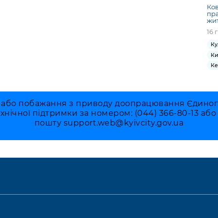
Ко
пра
жи
16 
Ку
Ки
Ке
 або побажання з приводу доопрацювання Єдиного 
ехнічної підтримки за номером: (044) 366-80-13 аб
пошту
support.web@kyivcity.gov.ua