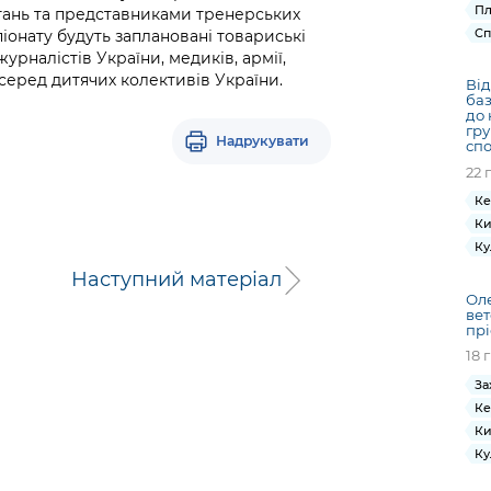
Пл
гань та представниками тренерських
Сп
піонату будуть заплановані товариські
урналістів України, медиків, армії,
а серед дитячих колективів України.
Від
баз
до 
гру
Надрукувати
сп
22 
Ке
Ки
Ку
Наступний матеріал
Оле
вет
прі
18 
За
Ке
Ки
Ку