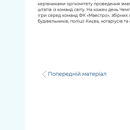
керівниками оргкомітету проведення зма
штатів із команд світу. На кожен день Чем
ігри серед команд ФК «Маестро», збірних ж
будівельників, поліції Києва, нотаріусів т
Попередній матеріал