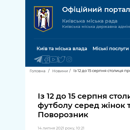
Офіційний портал
Київська міська рада
Київська міська державна адмін
Київ та міська влада
Міські послуги
Із 12 до 15 серпня столиця 
Головна
Новини
Київський міський голова
Будинок 
послуги
Із 12 до 15 серпня сто
Київська міська рада
футболу серед жінок 
Пільги, су
Про Київ
Поворозник
соціальн
Керівництво КМДА
Паспорт, 
14 липня 2021 року, 10:21