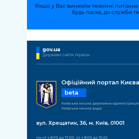
Якщо у Вас виникли технічні питання
будь ласка, до служби т
gov.ua
Державні сайти України
Офіційний портал Києв
beta
Київська міська державна адміністрація
Київська міська рада
вул. Хрещатик, 36, м. Київ, 01001
пн-чт з 8:00 до 17:00, пт з 8:00 до 15:45