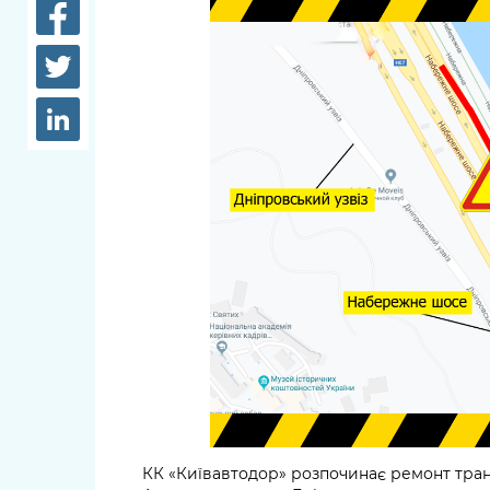
довідки
Структура
Лікарні 
Рішення та розпорядження
Освіта та
Проєкти розпоряджень, що
заклади
перебувають на погодженні
КМВА
Дороги, 
парковки
Навколи
середови
КК «Київавтодор» розпочинає ремонт транс