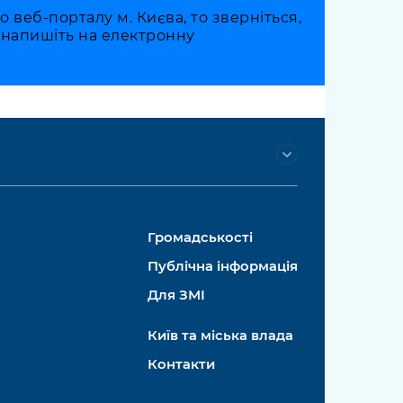
веб-порталу м. Києва, то зверніться,
о напишіть на електронну
Громадськості
Публічна інформація
Для ЗМІ
Київ та міська влада
Контакти