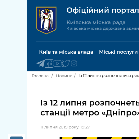
Офіційний портал
Київська міська рада
Київська міська державна адмін
Київ та міська влада
Міські послуги
Із 12 липня розпочнеться ре
Головна
Новини
Київський міський голова
Будинок 
послуги
Із 12 липня розпочне
Київська міська рада
станції метро «Дніпро
Пільги, су
Про Київ
соціальн
11 липня 2019 року, 19:27
Керівництво КМДА
Паспорт, 