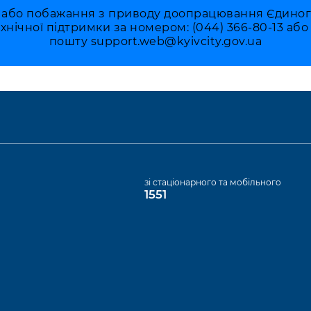
 або побажання з приводу доопрацювання Єдиного 
ехнічної підтримки за номером: (044) 366-80-13 аб
пошту
support.web@kyivcity.gov.ua
а
зі стаціонарного та мобільного
1551