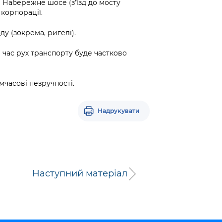
а Набережне шосе (з’їзд до мосту
корпорації.
 (зокрема, ригелі).
й час рух транспорту буде частково
часові незручності.
Надрукувати
Наступний матеріал