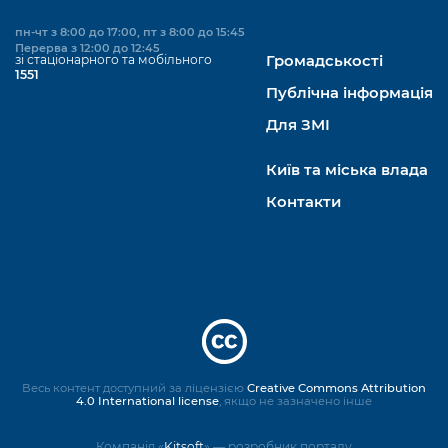
пн-чт з 8:00 до 17:00, пт з 8:00 до 15:45
Перерва з 12:00 до 12:45
зі стаціонарного та мобільного
Громадськості
1551
Публічна інформація
Для ЗМІ
Київ та міська влада
Контакти
Весь контент доступний за ліцензією
Creative Commons Attribution
4.0 International license
, якщо не зазначено інше
Компанія «
Kitsoft
» — розробник порталу