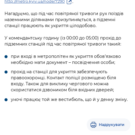
.
http://metro.kyiv.ua/node/7290
Підприємства, установи, організації
Уряд» – місцевий рівень»
Про відкриті дані
Портал Захисників та Захисниць
Нагадуємо, що під час повітряної тривоги рух поїздів
Kyiv International Relations
Важливе під час воєнного стану
Портал даних Києва
наземними ділянками призупиняється, а підземні
Безбар'єрність
станції працюють як укриття цілодобово.
Річні звіти
Публічні дашборди
Портал послуг
У комендантську годину (із 00:00 до 05:00) прохід до
Гендерна політика
підземних станцій під час повітряної тривоги такий:
Міський застосунок Київ Цифровий
Безбар'єрність
при вході в метрополітен як укриття обов’язково
Важливе під час воєнного стану
необхідно мати документ – посвідчення особи;
Київська міська військова адміністрація
прохід на станції для укриття забезпечують
правоохоронці. Контакт поліції розміщено біля
входу. Також для виклику чергового можна
скористатися дзвоником біля вхідних дверей;
уночі працює той же вестибюль, що й у денну зміну.
Надрукувати