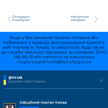
Попередні
Наступний
й матеріал
матеріал
Якщо у Вас виникли технічні питання або
побажання з приводу доопрацювання Єдиного
веб-порталу м. Києва, то зверніться, будь ласка,
до служби технічної підтримки за номером: (044)
366-80-13 або напишіть на електронну
пошту
support.web@kyivcity.gov.ua
gov.ua
Державні сайти України
Офіційний портал Києва