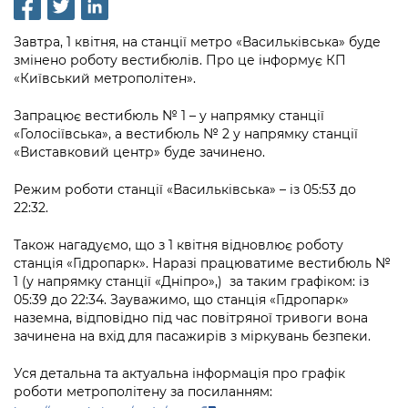
інформації
Рішення та розпорядження
Освіта та навчальні заклади
Громадська експертиза
Медіагалерея
Інформація з обмеженим доступом
Портал Послуг
Завтра, 1 квітня, на станції метро «Васильківська» буде
Проєкти розпоряджень, що
Дороги, транспорт та парковки
Громадський бюджет
змінено роботу вестибюлів. Про це інформує КП
Підписатися на новини та анонси від
перебувають на погодженні КМВА
Подати запит онлайн
«Київський метрополітен».
КМДА / Subscribe to announcements
Навколишнє середовище міста
Консультації з громадськістю
from the KCSA
Рішення Київради
Запрацює вестибюль № 1 – у напрямку станції
Проекти нормативно-правових та
Містобудування та земельні ділянки
Громадська рада
«Голосіївська», а вестибюль № 2 у напрямку станції
інших актів
Порядок акредитації медіа /
Контактна інформація
«Виставковий центр» буде зачинено.
Accreditation process
Культура, спорт, дозвілля
Петиції
Нормативна база
Графік роботи та прийому громадян
Режим роботи станції «Васильківська» – із 05:53 до
Подати журналістський запит /
Бізнес та ліцензування
22:32.
Відкритий бюджет
Питання і відповіді про публічну
Submitting a media request
Вакансії
інформацію
Фінанси та бюджет
Також нагадуємо, що з 1 квітня відновлює роботу
Контактний центр
Зйомки в лікарнях в умовах воєнного
Статистика
станція «Гідропарк». Наразі працюватиме вестибюль №
Порядок оскарження рішень, дій чи
стану / Rules for media coverage of
1 (у напрямку станції «Дніпро»,) за таким графіком: із
Безпека та правопорядок
Допомога учасникам АТО
бездіяльності розпорядників інформації
hospitals at work under martial law
Звернення громадян
05:39 до 22:34. Зауважимо, що станція «Гідропарк»
наземна, відповідно під час повітряної тривоги вона
Ритуальні послуги
Рада з питань внутрішньо переміщених
Звіти про опрацювання запитів на
Контакти для медіа / Contacts for mass
зачинена на вхід для пасажирів з міркувань безпеки.
Регуляторна діяльність
осіб при Київській міській військовій
публічну інформацію
media
Іноземцям / For foreigners
адміністрації
Уся детальна та актуальна інформація про графік
Промисловість і наука Києва
Інформація для споживачів
роботи метрополітену за посиланням:
Пам'ятки культурної спадщини
«Ініціатива «Партнерство «Відкритий