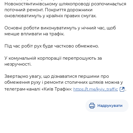
Підприємства, установи, організації
Новокостянтинівському шляхопроводі розпочинається
Уряд» – місцевий рівень»
Про відкриті дані
Портал Захисників та Захисниць
поточний ремонт. Покриття дорожники
Kyiv International Relations
оновлюватимуть у крайніх правих смугах.
Важливе під час воєнного стану
Портал даних Києва
Безбар'єрність
Річні звіти
Основні роботи виконуватимуть у нічний час, щоб
Публічні дашборди
Портал послуг
менше впливати на трафік.
Гендерна політика
Міський застосунок Київ Цифровий
Під час робіт рух буде частково обмежено.
Безбар'єрність
У комунальній корпорації перепрошують за
Важливе під час воєнного стану
Київська міська військова адміністрація
незручності.
Звертаємо увагу, що дізнаватися першими про
обмеження руху і ремонти столичних шляхів можна у
телеграм-каналі «Київ Трафік»:
.
https://t.me/kyiv_traffic
Надрукувати