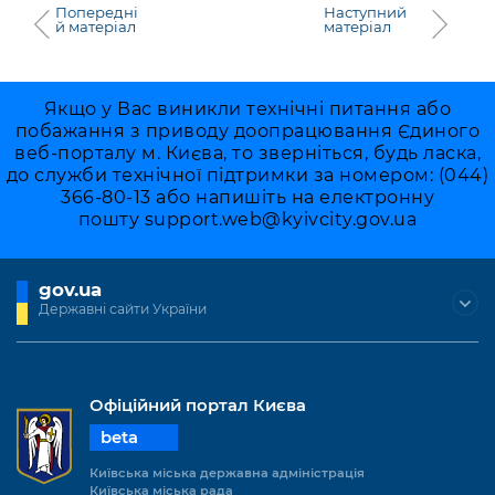
Попередні
Наступний
й матеріал
матеріал
Якщо у Вас виникли технічні питання або
побажання з приводу доопрацювання Єдиного
веб-порталу м. Києва, то зверніться, будь ласка,
до служби технічної підтримки за номером: (044)
366-80-13 або напишіть на електронну
пошту
support.web@kyivcity.gov.ua
gov.ua
Державні сайти України
Офіційний портал Києва
beta
Київська міська державна адміністрація
Київська міська рада