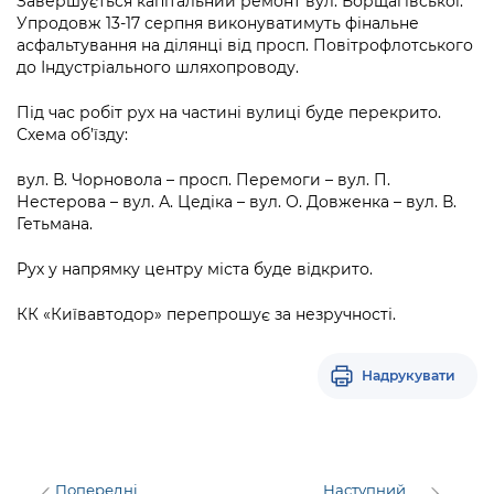
Завершується капітальний ремонт вул. Борщагівської.
Підприємства, установи, організації
Уряд» – місцевий рівень»
Про відкриті дані
Упродовж 13-17 серпня виконуватимуть фінальне
Портал Захисників та Захисниць
асфальтування на ділянці від просп. Повітрофлотського
Kyiv International Relations
Важливе під час воєнного стану
до Індустріального шляхопроводу.
Портал даних Києва
Безбар'єрність
Річні звіти
Під час робіт рух на частині вулиці буде перекрито.
Публічні дашборди
Портал послуг
Схема об’їзду:
Гендерна політика
Міський застосунок Київ Цифровий
вул. В. Чорновола – просп. Перемоги – вул. П.
Безбар'єрність
Нестерова – вул. А. Цедіка – вул. О. Довженка – вул. В.
Важливе під час воєнного стану
Гетьмана.
Київська міська військова адміністрація
Рух у напрямку центру міста буде відкрито.
КК «Київавтодор» перепрошує за незручності.
Надрукувати
Попередні
Наступний