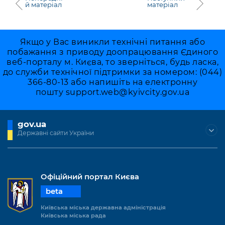
й матеріал
матеріал
Якщо у Вас виникли технічні питання або
побажання з приводу доопрацювання Єдиного
веб-порталу м. Києва, то зверніться, будь ласка,
до служби технічної підтримки за номером: (044)
366-80-13 або напишіть на електронну
пошту
support.web@kyivcity.gov.ua
gov.ua
Державні сайти України
Офіційний портал Києва
beta
Київська міська державна адміністрація
Київська міська рада