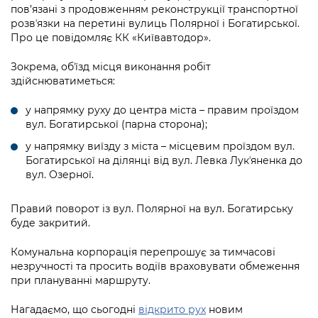
Підприємства, установи, організації
пов’язані з продовженням реконструкції транспортної
Уряд» – місцевий рівень»
Про відкриті дані
Портал Захисників та Захисниць
розвʼязки на перетині вулиць Полярної і Богатирської.
Kyiv International Relations
Про це повідомляє КК «Київавтодор».
Важливе під час воєнного стану
Портал даних Києва
Безбар'єрність
Річні звіти
Зокрема, обʼїзд місця виконання робіт
Публічні дашборди
Портал послуг
здійснюватиметься:
Гендерна політика
Міський застосунок Київ Цифровий
у напрямку руху до центра міста – правим проїздом
Безбар'єрність
вул. Богатирської (парна сторона);
Важливе під час воєнного стану
у напрямку виїзду з міста – місцевим проїздом вул.
Київська міська військова адміністрація
Богатирської на ділянці від вул. Левка Лукʼяненка до
вул. Озерної.
Правий поворот із вул. Полярної на вул. Богатирську
буде закритий.
Комунальна корпорація перепрошує за тимчасові
незручності та просить водіїв враховувати обмеження
при плануванні маршруту.
Нагадаємо, що сьогодні
відкрито рух
новим