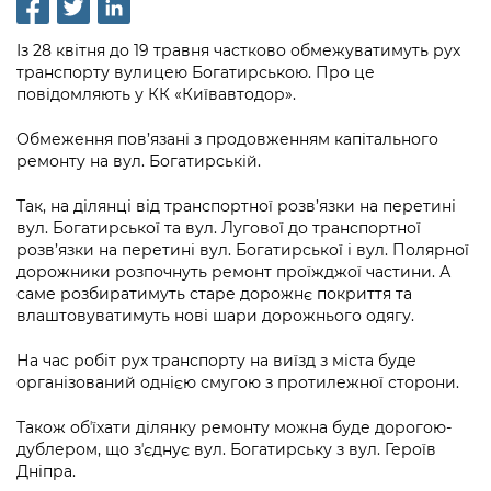
інформації
Рішення та розпорядження
Освіта та навчальні заклади
Громадська експертиза
Медіагалерея
Інформація з обмеженим доступом
Портал Послуг
Із 28 квітня до 19 травня частково обмежуватимуть рух
Проєкти розпоряджень, що
Дороги, транспорт та парковки
Громадський бюджет
транспорту вулицею Богатирською. Про це
Підписатися на новини та анонси від
перебувають на погодженні КМВА
Подати запит онлайн
повідомляють у КК «Київавтодор».
КМДА / Subscribe to announcements
Навколишнє середовище міста
Консультації з громадськістю
from the KCSA
Рішення Київради
Обмеження пов’язані з продовженням капітального
Проекти нормативно-правових та
Містобудування та земельні ділянки
Громадська рада
ремонту на вул. Богатирській.
інших актів
Порядок акредитації медіа /
Контактна інформація
Accreditation process
Культура, спорт, дозвілля
Петиції
Так, на ділянці від транспортної розв’язки на перетині
Нормативна база
Графік роботи та прийому громадян
вул. Богатирської та вул. Лугової до транспортної
Подати журналістський запит /
Бізнес та ліцензування
розв’язки на перетині вул. Богатирської і вул. Полярної
Відкритий бюджет
Питання і відповіді про публічну
Submitting a media request
Вакансії
дорожники розпочнуть ремонт проїжджої частини. А
інформацію
Фінанси та бюджет
саме розбиратимуть старе дорожнє покриття та
Контактний центр
Зйомки в лікарнях в умовах воєнного
Статистика
влаштовуватимуть нові шари дорожнього одягу.
Порядок оскарження рішень, дій чи
стану / Rules for media coverage of
Безпека та правопорядок
Допомога учасникам АТО
бездіяльності розпорядників інформації
hospitals at work under martial law
Звернення громадян
На час робіт рух транспорту на виїзд з міста буде
організований однією смугою з протилежної сторони.
Ритуальні послуги
Рада з питань внутрішньо переміщених
Звіти про опрацювання запитів на
Контакти для медіа / Contacts for mass
Регуляторна діяльність
осіб при Київській міській військовій
публічну інформацію
media
Також обʼїхати ділянку ремонту можна буде дорогою-
Іноземцям / For foreigners
адміністрації
дублером, що зʼєднує вул. Богатирську з вул. Героїв
Промисловість і наука Києва
Інформація для споживачів
Дніпра.
Пам'ятки культурної спадщини
«Ініціатива «Партнерство «Відкритий