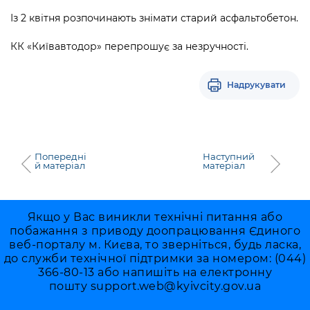
Підприємства, установи, організації
Уряд» – місцевий рівень»
Про відкриті дані
Із 2 квітня розпочинають знімати старий асфальтобетон.
Портал Захисників та Захисниць
Kyiv International Relations
Важливе під час воєнного стану
Портал даних Києва
КК «Київавтодор» перепрошує за незручності.
Безбар'єрність
Річні звіти
Публічні дашборди
Портал послуг
Надрукувати
Гендерна політика
Міський застосунок Київ Цифровий
Безбар'єрність
Важливе під час воєнного стану
Київська міська військова адміністрація
Попередні
Наступний
й матеріал
матеріал
Якщо у Вас виникли технічні питання або
побажання з приводу доопрацювання Єдиного
веб-порталу м. Києва, то зверніться, будь ласка,
до служби технічної підтримки за номером: (044)
366-80-13 або напишіть на електронну
пошту
support.web@kyivcity.gov.ua