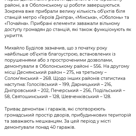
районі, а в Оболонському ці роботи завершуються.
Зокрема вже прибрали велику кількість об’єктів біля
станцій метро «Героїв Дніпра», «Мінська», «Оболонь» та
«Почайна». Прибрані елементи заважали вільному
доступу громадян до станцій, які також функціонують як
укриття.
Михайло Буділов зазначив, що з початку року
найбільше об’єктів благоустрою, встановлених із
порушеннями або з простроченими дозволами,
демонтували в Оболонському районі – 556. На другому
місці Деснянський район – 275, на третьому –
Солом’янський – 268. Щодо інших районів статистика
наступна: Голосіївський – 199, Дарницький – 216,
Дніпровський – 202, Печерський – 256, Подільський –
58, Святошинський – 128, Шевченківський – 128.
Триває демонтаж і гаражів, які спотворюють
громадський простір дворів, прибудинкових територій
та заважають мешканцям. За цей період у місті
демонтували понад 40 гаражів.