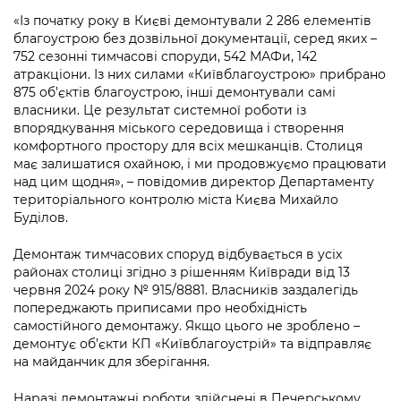
Підприємства, установи, організації
Уряд» – місцевий рівень»
Про відкриті дані
«Із початку року в Києві демонтували 2 286 елементів
Портал Захисників та Захисниць
благоустрою без дозвільної документації, серед яких –
Kyiv International Relations
Важливе під час воєнного стану
Портал даних Києва
752 сезонні тимчасові споруди, 542 МАФи, 142
Безбар'єрність
атракціони. Із них силами «Київблагоустрою» прибрано
Річні звіти
Публічні дашборди
875 об’єктів благоустрою, інші демонтували самі
Портал послуг
власники. Це результат системної роботи із
Гендерна політика
впорядкування міського середовища і створення
Міський застосунок Київ Цифровий
комфортного простору для всіх мешканців. Столиця
Безбар'єрність
має залишатися охайною, і ми продовжуємо працювати
Важливе під час воєнного стану
над цим щодня», – повідомив директор Департаменту
Київська міська військова адміністрація
територіального контролю міста Києва Михайло
Буділов.
Демонтаж тимчасових споруд відбувається в усіх
районах столиці згідно з рішенням Київради від 13
червня 2024 року № 915/8881. Власників заздалегідь
попереджають приписами про необхідність
самостійного демонтажу. Якщо цього не зроблено –
демонтує об’єкти КП «Київблагоустрій» та відправляє
на майданчик для зберігання.
Наразі демонтажні роботи здійснені в Печерському