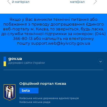
й матеріал
матеріал
Якщо у Вас виникли технічні питання або
побажання з приводу доопрацювання Єдиного
веб-порталу м. Києва, то зверніться, будь ласка,
до служби технічної підтримки за номером: (044)
366-80-13 або напишіть на електронну
пошту
support.web@kyivcity.gov.ua
gov.ua
Державні сайти України
Офіційний портал Києва
beta
Київська міська державна адміністрація
Київська міська рада