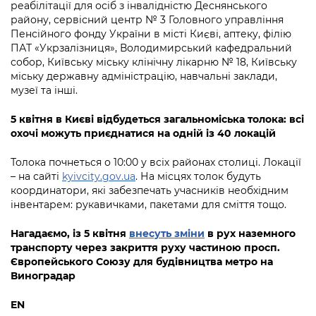
Підприємства, установи, організації
реабілітації для осіб з інвалідністю Деснянського
Уряд» – місцевий рівень»
Про відкриті дані
району, сервісний центр № 3 Головного управління
Портал Захисників та Захисниць
Пенсійного фонду України в місті Києві, аптеку, філію
Kyiv International Relations
Важливе під час воєнного стану
Портал даних Києва
ПАТ «Укрзалізниця», Володимирський кафедральний
Безбар'єрність
собор, Київську міську клінічну лікарню № 18, Київську
Річні звіти
Публічні дашборди
міську державну адміністрацію, навчальні заклади,
Портал послуг
музеї та інші.
Гендерна політика
Міський застосунок Київ Цифровий
5 квітня в Києві відбудеться загальноміська толока: всі
Безбар'єрність
охочі можуть приєднатися на одній із 40 локацій
Важливе під час воєнного стану
Київська міська військова адміністрація
Толока почнеться о 10:00 у всіх районах столиці. Локації
– на сайті
kyivcity.gov.ua
. На місцях толок будуть
координатори, які забезпечать учасників необхідним
інвентарем: рукавичками, пакетами для сміття тощо.
Нагадаємо, із 5 квітня
внесуть зміни
в рух наземного
транспорту через закриття руху частиною просп.
Європейського Союзу для будівництва метро на
Виноградар
EN