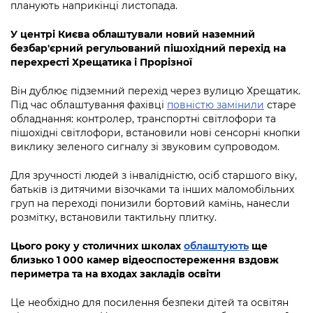
Підприємства, установи, організації
планують наприкінці листопада.
Уряд» – місцевий рівень»
Про відкриті дані
Портал Захисників та Захисниць
Kyiv International Relations
У центрі Києва облаштували новий наземний
Важливе під час воєнного стану
Портал даних Києва
безбар'єрний регульований пішохідний перехід на
Безбар'єрність
перехресті Хрещатика і Прорізної
Річні звіти
Публічні дашборди
Портал послуг
Він дублює підземний перехід через вулицю Хрещатик.
Гендерна політика
Під час облаштування фахівці
повністю замінили
старе
Міський застосунок Київ Цифровий
обладнання: контролер, транспортні світлофори та
Безбар'єрність
пішохідні світлофори, встановили нові сенсорні кнопки
Важливе під час воєнного стану
виклику зеленого сигналу зі звуковим супроводом.
Київська міська військова адміністрація
Для зручності людей з інвалідністю, осіб старшого віку,
батьків із дитячими візочками та інших маломобільних
груп на переході понизили бортовий камінь, нанесли
розмітку, встановили тактильну плитку.
Цього року у столичних школах
облаштують
ще
близько 1 000 камер відеоспостереження вздовж
периметра та на входах закладів освіти
Це необхідно для посилення безпеки дітей та освітян