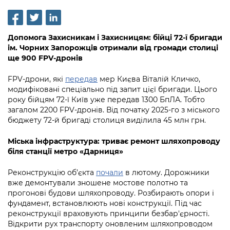
інформації
Рішення та розпорядження
Освіта та навчальні заклади
Громадська експертиза
Медіагалерея
Інформація з обмеженим доступом
Портал Послуг
Проєкти розпоряджень, що
Дороги, транспорт та парковки
Громадський бюджет
Підписатися на новини та анонси від
Допомога Захисникам і Захисницям: бійці 72-ї бригади
перебувають на погодженні КМВА
Подати запит онлайн
КМДА / Subscribe to announcements
ім. Чорних Запорожців отримали від громади столиці
Навколишнє середовище міста
Консультації з громадськістю
from the KCSA
ще 900 FPV-дронів
Рішення Київради
Проекти нормативно-правових та
Містобудування та земельні ділянки
Громадська рада
інших актів
Порядок акредитації медіа /
FPV-дрони, які
передав
мер Києва Віталій Кличко,
Контактна інформація
модифіковані спеціально під запит цієї бригади. Цього
Accreditation process
Культура, спорт, дозвілля
Петиції
Нормативна база
року бійцям 72-ї Київ уже передав 1300 БпЛА. Тобто
Графік роботи та прийому громадян
загалом 2200 FPV-дронів. Від початку 2025-го з міського
Подати журналістський запит /
Бізнес та ліцензування
Відкритий бюджет
Питання і відповіді про публічну
бюджету 72-й бригаді столиця виділила 45 млн грн.
Submitting a media request
Вакансії
інформацію
Фінанси та бюджет
Контактний центр
Міська інфраструктура: триває ремонт шляхопроводу
Зйомки в лікарнях в умовах воєнного
Статистика
біля станції метро «Дарниця»
Порядок оскарження рішень, дій чи
стану / Rules for media coverage of
Безпека та правопорядок
Допомога учасникам АТО
бездіяльності розпорядників інформації
hospitals at work under martial law
Звернення громадян
Реконструкцію об’єкта
почали
в лютому. Дорожники
Ритуальні послуги
Рада з питань внутрішньо переміщених
вже демонтували зношене мостове полотно та
Звіти про опрацювання запитів на
Контакти для медіа / Contacts for mass
Регуляторна діяльність
прогонові будови шляхопроводу. Розбирають опори і
осіб при Київській міській військовій
публічну інформацію
media
Іноземцям / For foreigners
фундамент, встановлюють нові конструкції. Під час
адміністрації
Промисловість і наука Києва
реконструкції враховують принципи безбар'єрності.
Інформація для споживачів
Пам'ятки культурної спадщини
Відкрити рух транспорту оновленим шляхопроводом
«Ініціатива «Партнерство «Відкритий