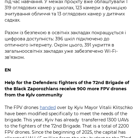
під час навчання. У межах проєкту вже облаштували 1
319 оглядових камер у школах, 123 камери з функцією
зчитування обличчя та 13 оглядових камер у дитячих
садках.
Разом із безпекою в освітніх закладах покращується і
цифрова доступність: 396 шкіл підключено до
оптичного інтернету. Окрім цього, 391 укриття в
загальноосвітніх закладах уже забезпечено Wi-Fi-
зв’язком.
EN
Help for the Defenders: fighters
of the 72nd Brigade of
the Black Zaporozhians receive 900 more FPV drones
from the Kyiv community
The FPV drones
handed
over by Kyiv Mayor Vitalii Klitschko
have been modified specifically to meet the needs of the
brigade. This year, Kyiv has already transferred 1300 UAVs
to the fighters of the 72nd Brigade. That is a total of 2200
FPV drones. Since the beginning of 2025, the capital has