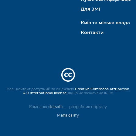
Для ЗМІ
Київ та міська влада
Контакти
Весь контент доступний за ліцензією
Creative Commons Attribution
4.0 International license
, якщо не зазначено інше
Компанія «
Kitsoft
» — розробник порталу
Мапа сайту