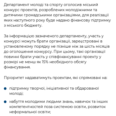
інформації
Рішення та розпорядження
Освіта та навчальні заклади
Громадська експертиза
Департамент молоді та спорту оголосив міський
Медіагалерея
конкурс проектів, розроблених молодіжними та
Інформація з обмеженим доступом
Портал Послуг
Проєкти розпоряджень, що
Дороги, транспорт та парковки
дитячими громадськими організаціями, для реалізації
Громадський бюджет
Підписатися на новини та анонси від
перебувають на погодженні КМВА
яких наступного року буде надано фінансову підтримку
Подати запит онлайн
КМДА / Subscribe to announcements
з міського бюджету.
Навколишнє середовище міста
Консультації з громадськістю
from the KCSA
Рішення Київради
Проекти нормативно-правових та
За інформацією зазначеного департаменту, участь у
Містобудування та земельні ділянки
Громадська рада
інших актів
Порядок акредитації медіа /
конкурсі можуть брати організації, зареєстровані в
Контактна інформація
Accreditation process
установленому порядку не пізніше ніж за шість місяців
Культура, спорт, дозвілля
Петиції
Нормативна база
до оголошення конкурсу. При цьому, такі організації
Графік роботи та прийому громадян
Подати журналістський запит /
повинні брати участь у співфінансуванні проекту у
Бізнес та ліцензування
Відкритий бюджет
Питання і відповіді про публічну
Submitting a media request
розмірі не менш як 15% необхідного обсягу
Вакансії
інформацію
фінансування.
Фінанси та бюджет
Контактний центр
Зйомки в лікарнях в умовах воєнного
Статистика
Порядок оскарження рішень, дій чи
Пріоритет надаватимуть проектам, які спрямовані на:
стану / Rules for media coverage of
Безпека та правопорядок
Допомога учасникам АТО
бездіяльності розпорядників інформації
hospitals at work under martial law
Звернення громадян
підтримку творчої, ініціативної та обдарованої
Ритуальні послуги
Рада з питань внутрішньо переміщених
Звіти про опрацювання запитів на
молоді;
Контакти для медіа / Contacts for mass
Регуляторна діяльність
осіб при Київській міській військовій
публічну інформацію
media
набуття молодими людьми знань, навичок та інших
Іноземцям / For foreigners
адміністрації
Промисловість і наука Києва
компетентностей поза системою освіти, розвиток
Інформація для споживачів
неформальної освіти;
Пам'ятки культурної спадщини
«Ініціатива «Партнерство «Відкритий