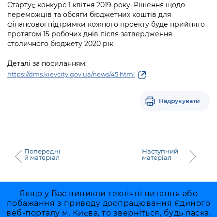
Стартує конкурс 1 квітня 2019 року. Рішення щодо
переможців та обсяги бюджетних коштів для
фінансової підтримки кожного проекту буде прийнято
протягом 15 робочих днів після затвердження
столичного бюджету 2020 рік.
Деталі за посиланням:
.
https://dms.kievcity.gov.ua/news/45.html
Надрукувати
Попередні
Наступний
й матеріал
матеріал
Якщо у Вас виникли технічні питання або
побажання з приводу доопрацювання Єдиного
веб-порталу м. Києва, то зверніться, будь ласка,