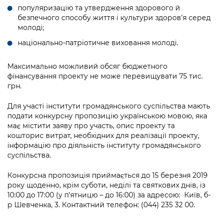
Підприємства, установи, організації
Уряд» – місцевий рівень»
популяризацію та утвердження здорового й
Про відкриті дані
Портал Захисників та Захисниць
безпечного способу життя і культури здоров’я серед
Kyiv International Relations
молоді;
Важливе під час воєнного стану
Портал даних Києва
Безбар'єрність
національно-патріотичне виховання молоді.
Річні звіти
Публічні дашборди
Портал послуг
Гендерна політика
Максимально можливий обсяг бюджетного
фінансування проекту не може перевищувати 75 тис.
Міський застосунок Київ Цифровий
Безбар'єрність
грн.
Важливе під час воєнного стану
Для участі інститути громадянського суспільства мають
Київська міська військова адміністрація
подати конкурсну пропозицію українською мовою, яка
має містити заяву про участь, опис проекту та
кошторис витрат, необхідних для реалізації проекту,
інформацію про діяльність інституту громадянського
суспільства.
Конкурсна пропозиція приймається до 15 березня 2019
року щоденно, крім суботи, неділі та святкових днів, із
10:00 до 17:00 (у п’ятницю – до 16:00) за адресою: Київ, б-
р Шевченка, 3. Контактний телефон: (044) 235 32 00.