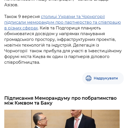
Азізов.
Також 9 вересня
столиці України та Чорногорії
підписали меморандум про партнерство та співпрацю
в різних сферах
. Київ та Подгориця планують
обмінюватися досвідом у напрямах планування
громадського простору, інфраструктурних проектів,
новітніх технологій та індустрій. Делегація із
Чорногорії також прибула для участі в Інвестиційному
форумі міста Києва як один із партнерів ділового
співробітництва.
Надрукувати
Підписання Меморандуму про побратимство
між Києвом та Баку