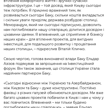
втілення комфортного життя і зручної сучасної
інфраструктури. І це – той досвід, який Києву сьогодні
теж потрібен. Я приємно вражений тим, як
розвивається сьогодні Баку, скільки коштів вкладається
і скільки уваги приділяє держава розбудові столиці.
Меморандум, який ми сьогодні підписуємо, дозволить
нам поглиблювати нашу співпрацю, ділитися досвідом і
цікавими ідеями. Я впевнений, це сприятиме й бізнесу
наших країн – для втілення проектів, для вигідних
інвестицій, для подальшого розвитку і процвітання
наших столиць», – підкреслив Віталій Кличко.
Своєю чергою, голова виконавчої влади Баку Ельдар
Азізов подякував за запрошення на Інвестиційний
форум. Він також зазначив, що столиця України стала
надійним партнером Баку.
«Сьогодні відносини між Україною та Азербайджаном,
між Києвом та Баку – дуже конструктивні. Постійно
фахівці з різних галузей обмінюються досвідом. Ми вже
багато цікавих проектів побачили в Києві і нам є чому у
вас повчитися. Впевнений – ми тільки будемо
поглиблювати нашу співпрацю», – заявив Ельдар