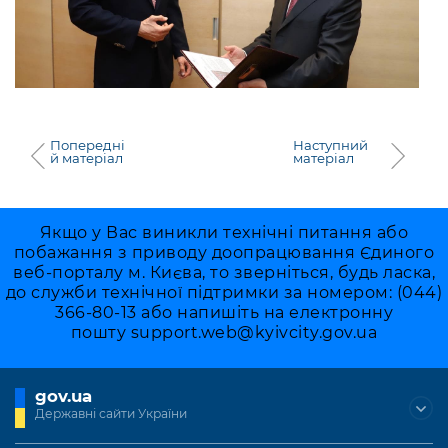
Попередні
Наступний
й матеріал
матеріал
Якщо у Вас виникли технічні питання або
побажання з приводу доопрацювання Єдиного
веб-порталу м. Києва, то зверніться, будь ласка,
до служби технічної підтримки за номером: (044)
366-80-13 або напишіть на електронну
пошту
support.web@kyivcity.gov.ua
gov.ua
Державні сайти України