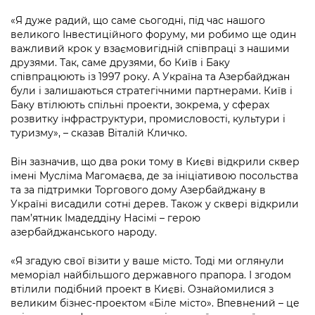
Підприємства, установи, організації
Уряд» – місцевий рівень»
Про відкриті дані
«Я дуже радий, що саме сьогодні, під час нашого
Портал Захисників та Захисниць
Kyiv International Relations
великого Інвестиційного форуму, ми робимо ще один
Важливе під час воєнного стану
Портал даних Києва
важливий крок у взаємовигідній співпраці з нашими
Безбар'єрність
друзями. Так, саме друзями, бо Київ і Баку
Річні звіти
Публічні дашборди
співпрацюють із 1997 року. А Україна та Азербайджан
Портал послуг
були і залишаються стратегічними партнерами. Київ і
Гендерна політика
Баку втілюють спільні проекти, зокрема, у сферах
Міський застосунок Київ Цифровий
розвитку інфраструктури, промисловості, культури і
Безбар'єрність
туризму», – сказав Віталій Кличко.
Важливе під час воєнного стану
Київська міська військова адміністрація
Він зазначив, що два роки тому в Києві відкрили сквер
імені Мусліма Магомаєва, де за ініціативою посольства
та за підтримки Торгового дому Азербайджану в
Україні висадили сотні дерев. Також у сквері відкрили
пам’ятник Імадеддіну Насімі – герою
азербайджанського народу.
«Я згадую свої візити у ваше місто. Тоді ми оглянули
меморіал найбільшого державного прапора. І згодом
втілили подібний проект в Києві. Ознайомилися з
великим бізнес-проектом «Біле місто». Впевнений – це