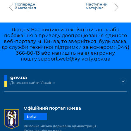
Попередні
Наступний
й матеріал
матеріал
Якщо у Вас виникли технічні питання або
побажання з приводу доопрацювання Єдиного
веб-порталу м. Києва, то зверніться, будь ласка,
до служби технічної підтримки за номером: (044)
366-80-13 або напишіть на електронну
пошту
support.web@kyivcity.gov.ua
gov.ua
Державні сайти України
Офіційний портал Києва
beta
Київська міська державна адміністрація
Київська міська рада