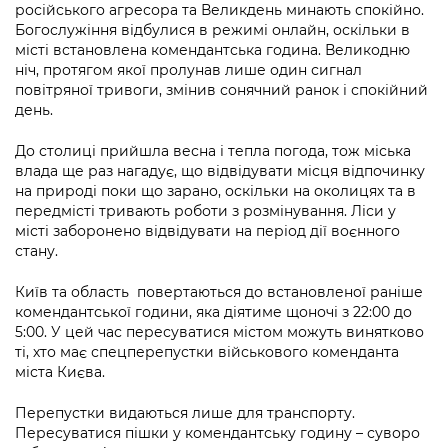
інформації
російського агресора та Великдень минають спокійно.
Рішення та розпорядження
Освіта та навчальні заклади
Громадська експертиза
Медіагалерея
Богослужіння відбулися в режимі онлайн, оскільки в
Інформація з обмеженим доступом
Портал Послуг
місті встановлена комендантська година. Великодню
Проєкти розпоряджень, що
Дороги, транспорт та парковки
Громадський бюджет
Підписатися на новини та анонси від
ніч, протягом якої пролунав лише один сигнал
перебувають на погодженні КМВА
Подати запит онлайн
КМДА / Subscribe to announcements
повітряної тривоги, змінив сонячний ранок і спокійний
Навколишнє середовище міста
Консультації з громадськістю
from the KCSA
день.
Рішення Київради
Проекти нормативно-правових та
Містобудування та земельні ділянки
Громадська рада
інших актів
До столиці прийшла весна і тепла погода, тож міська
Порядок акредитації медіа /
Контактна інформація
влада ще раз нагадує, що відвідувати місця відпочинку
Accreditation process
Культура, спорт, дозвілля
Петиції
Нормативна база
на природі поки що зарано, оскільки на околицях та в
Графік роботи та прийому громадян
передмісті тривають роботи з розмінування. Ліси у
Подати журналістський запит /
Бізнес та ліцензування
Відкритий бюджет
місті заборонено відвідувати на період дії воєнного
Питання і відповіді про публічну
Submitting a media request
Вакансії
стану.
інформацію
Фінанси та бюджет
Контактний центр
Зйомки в лікарнях в умовах воєнного
Статистика
Київ та область повертаються до встановленої раніше
Порядок оскарження рішень, дій чи
стану / Rules for media coverage of
Безпека та правопорядок
Допомога учасникам АТО
комендантської години, яка діятиме щоночі з 22:00 до
бездіяльності розпорядників інформації
hospitals at work under martial law
Звернення громадян
5:00. У цей час пересуватися містом можуть винятково
Ритуальні послуги
ті, хто має спецперепустки військового коменданта
Рада з питань внутрішньо переміщених
Звіти про опрацювання запитів на
Контакти для медіа / Contacts for mass
Регуляторна діяльність
міста Києва.
осіб при Київській міській військовій
публічну інформацію
media
Іноземцям / For foreigners
адміністрації
Промисловість і наука Києва
Перепустки видаються лише для транспорту.
Інформація для споживачів
Пересуватися пішки у комендантську годину – суворо
Пам'ятки культурної спадщини
«Ініціатива «Партнерство «Відкритий