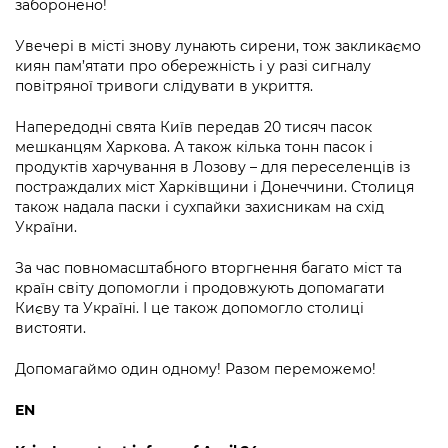
заборонено!
Підприємства, установи, організації
Уряд» – місцевий рівень»
Про відкриті дані
Портал Захисників та Захисниць
Увечері в місті знову лунають сирени, тож закликаємо
Kyiv International Relations
Важливе під час воєнного стану
Портал даних Києва
киян пам’ятати про обережність і у разі сигналу
Безбар'єрність
повітряної тривоги слідувати в укриття.
Річні звіти
Публічні дашборди
Портал послуг
Напередодні свята Київ передав 20 тисяч пасок
Гендерна політика
мешканцям Харкова. А також кілька тонн пасок і
Міський застосунок Київ Цифровий
продуктів харчування в Лозову – для переселенців із
Безбар'єрність
постраждалих міст Харківщини і Донеччини. Столиця
Важливе під час воєнного стану
також надала паски і сухпайки захисникам на схід
Київська міська військова адміністрація
України.
За час повномасштабного вторгнення багато міст та
країн світу допомогли і продовжують допомагати
Києву та Україні. І це також допомогло столиці
вистояти.
Допомагаймо один одному! Разом переможемо!
EN