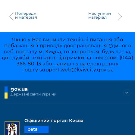
Попередні
Наступний
й матеріал
матеріал
Якщо у Вас виникли технічні питання або
побажання з приводу доопрацювання Єдиного
веб-порталу м. Києва, то зверніться, будь ласка,
до служби технічної підтримки за номером: (044)
366-80-13 або напишіть на електронну
пошту
support.web@kyivcity.gov.ua
gov.ua
Державні сайти України
Офіційний портал Києва
beta