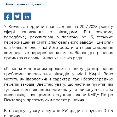
інформації
Рішення та розпорядження
Освіта та навчальні заклади
Навколишнє середовище міста
Громадська експертиза
Медіагалерея
Інформація з обмеженим доступом
Портал Послуг
Проєкти розпоряджень, що
Дороги, транспорт та парковки
Громадський бюджет
Підписатися на новини та анонси від
перебувають на погодженні КМВА
Подати запит онлайн
КМДА / Subscribe to announcements
Навколишнє середовище міста
Консультації з громадськістю
У Києві затвердили план заходів на 2017-2025 роки у
from the KCSA
Рішення Київради
сфері поводження з відходами. Він, зокрема,
Проекти нормативно-правових та
Містобудування та земельні ділянки
передбачає рекультивацію полігону № 5, технічне
Громадська рада
інших актів
Порядок акредитації медіа /
Контактна інформація
переоснащення сміттєспалювального заводу «Енергія»
Accreditation process
для більш екологічної його роботи, а також створення
Культура, спорт, дозвілля
Петиції
Нормативна база
Графік роботи та прийому громадян
комплексів з перероблення сміття. Відповідне рішення
Подати журналістський запит /
прийняла сьогодні Київська міська рада.
Бізнес та ліцензування
Відкритий бюджет
Питання і відповіді про публічну
Submitting a media request
Вакансії
інформацію
«Рішення є черговим кроком на шляху до вирішення
Фінанси та бюджет
Контактний центр
Зйомки в лікарнях в умовах воєнного
проблеми поводження відходів у місті Києві. Воно
Статистика
Порядок оскарження рішень, дій чи
стану / Rules for media coverage of
містить як ідеологічний характер, так і безпосередньо
Безпека та правопорядок
Допомога учасникам АТО
бездіяльності розпорядників інформації
перелік заходів. Звертаю увагу, що частина пунктів, які
hospitals at work under martial law
Звернення громадян
тут зазначені як перспективні, уже виконується або
Ритуальні послуги
Рада з питань внутрішньо переміщених
Звіти про опрацювання запитів на
виконана», – повідомив заступник голови КМДА Петро
Контакти для медіа / Contacts for mass
Регуляторна діяльність
осіб при Київській міській військовій
публічну інформацію
Пантелеєв, презентуючи проект рішення.
media
Іноземцям / For foreigners
адміністрації
Промисловість і наука Києва
Він звернув увагу депутатів Київради на пункти 3 і 4
Інформація для споживачів
Пам'ятки культурної спадщини
«Ініціатива «Партнерство «Відкритий
рішення.