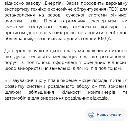
відносно заводу «Енергія». Зараз проходить державну
експертизу техніко-економічне обґрунтування (ТЕО) для
встановлення на заводі сучасної системи хімічної
очистки газів. Після отримання експертизи ми
зможемо наступного року оголосити конкурс та
протягом двох наступних років встановити необхідне
обладнання», – зазначив заступник голови КМДА.
До переліку пунктів цього плану ми включили питання,
що дуже непокоїть мешканців сіл, що розташовані
поруч із полігоном: оформлення орендних відносин
щодо використання земельної ділянки під полігоном.
Він зауважив, що у плані окреме місце посідає питання
розвитку системи роздільного збору сміття, зокрема,
шляхом збільшення кількості контейнерів та
автомобілів для вивезення роздільних відходів.
Надрукувати