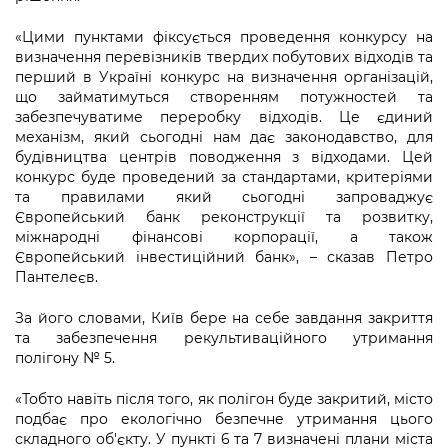
Підприємства, установи, організації
Уряд» – місцевий рівень»
Про відкриті дані
Портал Захисників та Захисниць
«Цими пунктами фіксується проведення конкурсу на
Kyiv International Relations
Важливе під час воєнного стану
визначення перевізників твердих побутових відходів та
Портал даних Києва
Безбар'єрність
перший в Україні конкурс на визначення організацій,
Річні звіти
що займатимуться створенням потужностей та
Публічні дашборди
Портал послуг
забезпечуватиме переробку відходів. Це єдиний
Гендерна політика
механізм, який сьогодні нам дає законодавство, для
Міський застосунок Київ Цифровий
будівництва центрів поводження з відходами. Цей
Безбар'єрність
конкурс буде проведений за стандартами, критеріями
Важливе під час воєнного стану
та правилами який сьогодні запроваджує
Київська міська військова адміністрація
Європейський банк реконструкції та розвитку,
міжнародні фінансові корпорації, а також
Європейський інвестиційний банк», – сказав Петро
Пантелеєв.
За його словами, Київ бере на себе завдання закриття
та забезпечення рекультиваційного утримання
полігону № 5.
«Тобто навіть після того, як полігон буде закритий, місто
подбає про екологічно безпечне утримання цього
складного об'єкту. У пункті 6 та 7 визначені плани міста