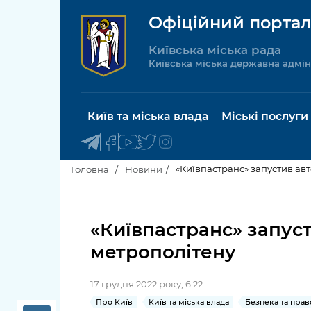
Офіційний портал
Київська міська рада
Київська міська державна адмін
Київ та міська влада
Міські послуги
«Київпастранс» запустив ав
Головна
Новини
Київський міський голова
Будинок 
послуги
«Київпастранс» запус
Київська міська рада
метрополітену
Пільги, су
Про Київ
соціальн
17 грудня 2022 року, 6:22
Керівництво КМДА
Паспорт, 
Про Київ
Київ та міська влада
Безпека та пра