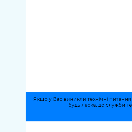
Якщо у Вас виникли технічні питання
будь ласка, до служби т