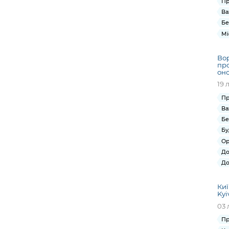
Пр
Ва
Бе
Мі
Вор
про
оно
19 
Пр
Ва
Бе
Бу
Ор
До
До
Киї
Kyi
03 
Пр