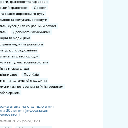
роги, транспорт та парковки
ський транспорт
Дороги
ганізація дорожнього руху
динок та комунальні послуги
льги, субсидії та соціальний захист
льги
Допомога Захисникам
карні та медицина
стрена медична допомога
льтура, спорт, дозвілля
зпека та правопорядок
жливе під час воєнного стану
їв та міська влада
рівництво
Про Київ
м'ятки культурної спадщини
хисникам, ветеранам та їхнім родинам
збар'єрність
ожа атака на столицю в ніч
ти 30 липня (інформація
влюється)
липня 2026 року, 9:29