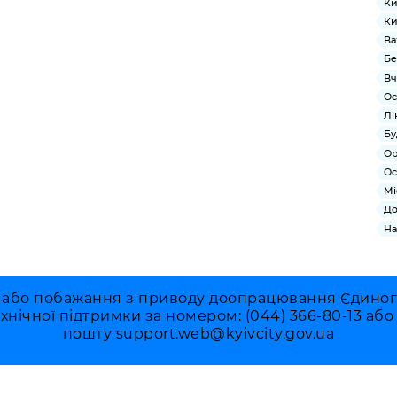
Ки
Ки
Ва
Бе
Вч
Ос
Лі
Бу
Ор
Ос
Мі
До
На
 або побажання з приводу доопрацювання Єдиного 
ехнічної підтримки за номером: (044) 366-80-13 аб
пошту
support.web@kyivcity.gov.ua