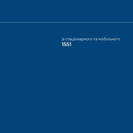
а
зі стаціонарного та мобільного
1551