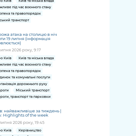
о Київ
Київ та міська влада
жливе під час воєнного стану
зпека та правопорядок
ський транспорт
ожа атака на столицю в ніч
ти 19 липня (інформація
влюється)
липня 2026 року, 9:17
о Київ
Київ та міська влада
жливе під час воєнного стану
зпека та правопорядок
динок та комунальні послуги
ганізація дорожнього руху
роги
Міський транспорт
роги, транспорт та парковки
в: найважливіше за тиждень |
v. Highlights of the week
липня 2026 року, 19:45
о Київ
Керівництво