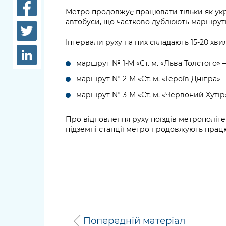
довідки
Метро продовжує працювати тільки як укр
Структура
автобуси, що частково дублюють маршрут
Лікарні 
Рішення та розпорядження
Інтервали руху на них складають 15-20 хви
Освіта та
Проєкти розпоряджень, що
заклади
маршрут № 1-М «Ст. м. «Льва Толстого» – 
перебувають на погодженні
КМВА
маршрут № 2-М «Ст. м. «Героїв Дніпра» – 
Дороги, 
парковки
маршрут № 3-М «Ст. м. «Червоний Хутір» 
Навколи
Про відновлення руху поїздів метрополіте
середови
підземні станції метро продовжують прац
Попередній матеріал