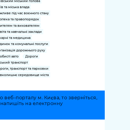
ївський міський голова
їв та міська влада
жливе під час воєнного стану
зпека та правопорядок
ителям та вихователям
віта та навчальні заклади
карні та медицина
динок та комунальні послуги
ганізація дорожнього руху
обисті авто
Дороги
ський транспорт
роги, транспорт та парковки
вколишнє середовище міста
веб-порталу м. Києва, то зверніться,
о напишіть на електронну