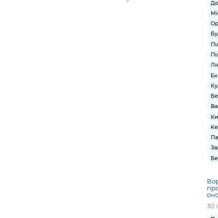
До
Мі
Ор
Бу
Пі
Пі
Лі
Ек
Ку
Бе
Ва
Ки
Ке
Па
За
Бе
Вор
про
оно
30 