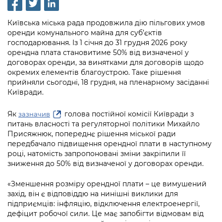
інформації
Рішення та розпорядження
Освіта та навчальні заклади
Громадська експертиза
Медіагалерея
Інформація з обмеженим доступом
Портал Послуг
Київська міська рада продовжила дію пільгових умов
Проєкти розпоряджень, що
Дороги, транспорт та парковки
Громадський бюджет
Підписатися на новини та анонси від
оренди комунального майна для суб’єктів
перебувають на погодженні КМВА
Подати запит онлайн
господарювання. Із 1 січня до 31 грудня 2026 року
КМДА / Subscribe to announcements
Навколишнє середовище міста
Консультації з громадськістю
орендна плата становитиме 50% від визначеної у
from the KCSA
Рішення Київради
договорах оренди, за винятками для договорів щодо
Проекти нормативно-правових та
Містобудування та земельні ділянки
Громадська рада
окремих елементів благоустрою. Таке рішення
інших актів
Порядок акредитації медіа /
Контактна інформація
прийняли сьогодні, 18 грудня, на пленарному засіданні
Accreditation process
Культура, спорт, дозвілля
Петиції
Київради.
Нормативна база
Графік роботи та прийому громадян
Подати журналістський запит /
Бізнес та ліцензування
Відкритий бюджет
Як
голова постійної комісії Київради з
зазначив
Питання і відповіді про публічну
Submitting a media request
Вакансії
питань власності та регуляторної політики Михайло
інформацію
Фінанси та бюджет
Присяжнюк, попереднє рішення міської ради
Контактний центр
Зйомки в лікарнях в умовах воєнного
Статистика
передбачало підвищення орендної плати в наступному
Порядок оскарження рішень, дій чи
стану / Rules for media coverage of
Безпека та правопорядок
році, натомість запропоновані зміни закріпили її
Допомога учасникам АТО
бездіяльності розпорядників інформації
hospitals at work under martial law
Звернення громадян
зниження до 50% від визначеної у договорах оренди.
Ритуальні послуги
Рада з питань внутрішньо переміщених
Звіти про опрацювання запитів на
Контакти для медіа / Contacts for mass
Регуляторна діяльність
«Зменшення розміру орендної плати – це вимушений
осіб при Київській міській військовій
публічну інформацію
media
захід, він є відповіддю на нинішні виклики для
Іноземцям / For foreigners
адміністрації
підприємців: інфляцію, відключення електроенергії,
Промисловість і наука Києва
Інформація для споживачів
дефіцит робочої сили. Це має запобігти відмовам від
Пам'ятки культурної спадщини
«Ініціатива «Партнерство «Відкритий