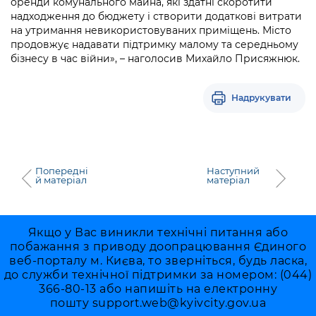
оренди комунального майна, які здатні скоротити
Підприємства, установи, організації
Уряд» – місцевий рівень»
Про відкриті дані
надходження до бюджету і створити додаткові витрати
Портал Захисників та Захисниць
на утримання невикористовуваних приміщень. Місто
Kyiv International Relations
Важливе під час воєнного стану
Портал даних Києва
продовжує надавати підтримку малому та середньому
Безбар'єрність
бізнесу в час війни», – наголосив Михайло Присяжнюк.
Річні звіти
Публічні дашборди
Портал послуг
Гендерна політика
Надрукувати
Міський застосунок Київ Цифровий
Безбар'єрність
Важливе під час воєнного стану
Київська міська військова адміністрація
Попередні
Наступний
й матеріал
матеріал
Якщо у Вас виникли технічні питання або
побажання з приводу доопрацювання Єдиного
веб-порталу м. Києва, то зверніться, будь ласка,
до служби технічної підтримки за номером: (044)
366-80-13 або напишіть на електронну
пошту
support.web@kyivcity.gov.ua