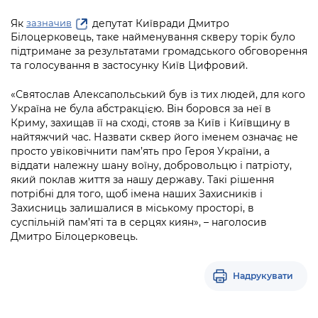
Підприємства, установи, організації
Уряд» – місцевий рівень»
Про відкриті дані
Портал Захисників та Захисниць
Як
депутат Київради Дмитро
зазначив
Kyiv International Relations
Білоцерковець, таке найменування скверу торік було
Важливе під час воєнного стану
Портал даних Києва
Безбар'єрність
підтримане за результатами громадського обговорення
Річні звіти
та голосування в застосунку Київ Цифровий.
Публічні дашборди
Портал послуг
Гендерна політика
«Святослав Алексапольський був із тих людей, для кого
Україна не була абстракцією. Він боровся за неї в
Міський застосунок Київ Цифровий
Криму, захищав її на сході, стояв за Київ і Київщину в
Безбар'єрність
найтяжчий час. Назвати сквер його іменем означає не
Важливе під час воєнного стану
просто увіковічнити пам’ять про Героя України, а
Київська міська військова адміністрація
віддати належну шану воїну, добровольцю і патріоту,
який поклав життя за нашу державу. Такі рішення
потрібні для того, щоб імена наших Захисників і
Захисниць залишалися в міському просторі, в
суспільній пам’яті та в серцях киян», – наголосив
Дмитро Білоцерковець.
Надрукувати