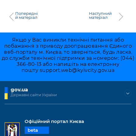
Попередні
Наступний
й матеріал
матеріал
Якщо у Вас виникли технічні питання або
побажання з приводу доопрацювання Єдиного
веб-порталу м. Києва, то зверніться, будь ласка,
до служби технічної підтримки за номером: (044)
366-80-13 або напишіть на електронну
пошту
support.web@kyivcity.gov.ua
gov.ua
Державні сайти України
Офіційний портал Києва
beta